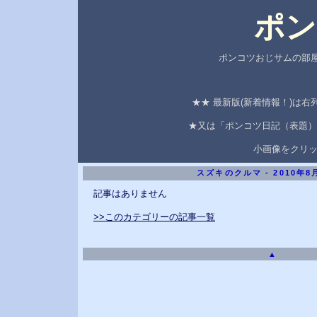
ポン
ポンコツおじサムの部屋
★★ 最新版(新着情報！)は
★又は「ポンコツ日記（表題）
小画像をクリ
スズキのクルマ - 2010年
記事はありません
>>このカテゴリーの記事一覧
▲