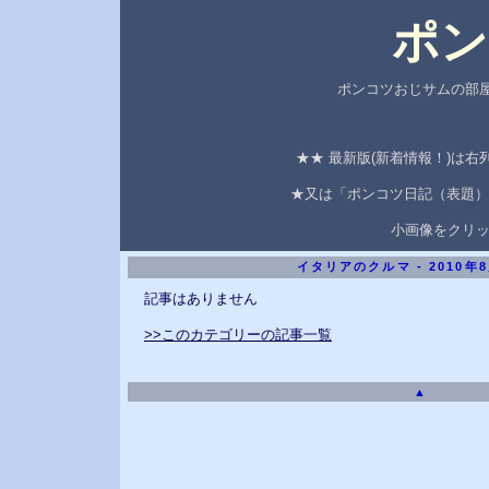
ポン
ポンコツおじサムの部屋
★★ 最新版(新着情報！)は
★又は「ポンコツ日記（表題）
小画像をクリ
イタリアのクルマ - 2010年
記事はありません
>>このカテゴリーの記事一覧
▲