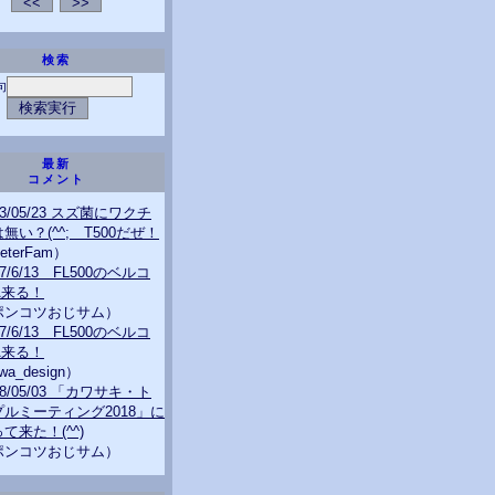
検索
句
最新
コメント
23/05/23 スズ菌にワクチ
無い？(^^; T500だぜ！
eterFam）
07/6/13 FL500のベルコ
A来る！
ポンコツおじサム）
07/6/13 FL500のベルコ
A来る！
wa_design）
18/05/03 「カワサキ・ト
プルミーティング2018」に
て来た！(^^)
ポンコツおじサム）