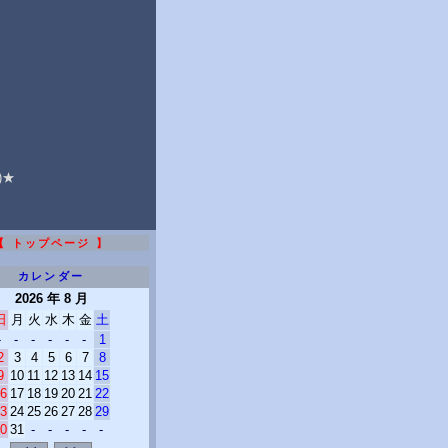
★
)★
【 トップページ 】
カレンダー
2026 年 8 月
日
月
火
水
木
金
土
-
-
-
-
-
-
1
2
3
4
5
6
7
8
9
10
11
12
13
14
15
6
17
18
19
20
21
22
3
24
25
26
27
28
29
0
31
-
-
-
-
-