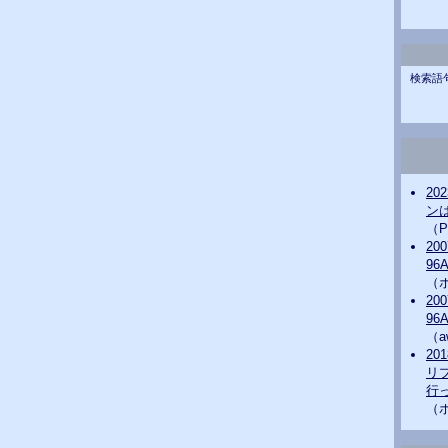
検索語
20
ンは
（P
20
96
（
20
96
（a
20
リ
行っ
（