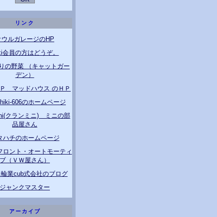
リンク
オウルガレージのHP
ixi会員の方はどうぞ。
りの野菜 （キャットガー
デン）
ＧＰ マッドハウス のＨＰ
ichiki-606のホームページ
Mini(クランミニ) ミニの部
品屋さん
タハチのホームページ
フロント・オートモーティ
ブ（ＶＷ屋さん）
輪業cub式会社のブログ
ジャンクマスター
アーカイブ