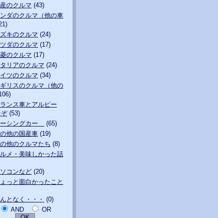
産のクルマ
(43)
ンダのクルマ（他の車
21)
ズキのクルマ
(24)
ツダのクルマ
(17)
菱のクルマ
(17)
タリアのクルマ
(24)
イツのクルマ
(34)
ギリスのクルマ（他の
106)
ランス車とアルピー
なぞ
(53)
レーシングカー
(65)
の他の国産車
(19)
の他のクルマたち
(8)
ルメ・美味しかった話
ソコンなど
(20)
ょっと面白かったこと
んとなく・・・
(0)
AND
OR