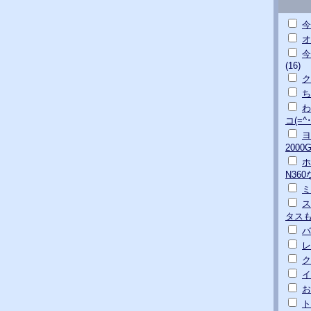
今
オ
今
(16)
ク
ち
わ
コ(=^･
ヨ
200
ホ
N36
ミ
ス
タス
バ
レ
ク
イ
お
ト