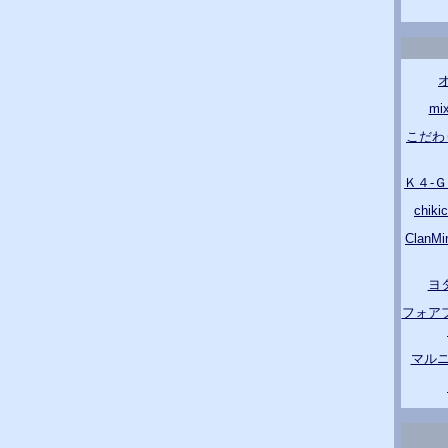
m
こだわ
Ｋ４-
chik
Clan
ヨ
フォア
マルニ