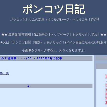
ポンコツ日記
ポンコツおじサムの部屋（オウルガレージ）へようこそ！(^o^)丿
★★ 最新版(新着情報！)は右列の【トップページ】をクリックしてね！★
★又は「ポンコツ日記（表題）」をクリック！(メイン画面にならない時あり
小画像をクリックすると、大きくなりますよ♪
の工場風景・・・(^^; - 2010年8月の記事
記事一覧
▲
1
2
3