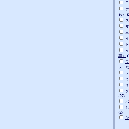
日
ホ
も）
(
ス
マ
三
イ
ド
イ
車）
(
フ
ヌ 
そ
そ
グ
(27)
パ
ち
(2)
な