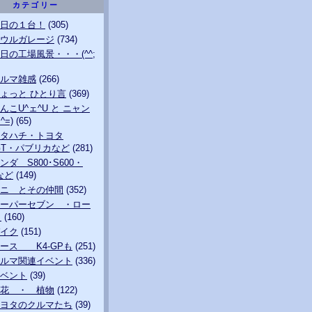
カテゴリー
日の１台！
(305)
ウルガレージ
(734)
日の工場風景・・・(^^;
ルマ雑感
(266)
ょっと ひとり言
(369)
んこU^ェ^U と ニャン
^=)
(65)
タハチ・トヨタ
0GT・パブリカなど
(281)
ンダ S800･S600・
0など
(149)
ニ とその仲間
(352)
ーパーセブン ・ロー
も
(160)
イク
(151)
ース K4-GPも
(251)
ルマ関連イベント
(336)
ベント
(39)
花 ・ 植物
(122)
ヨタのクルマたち
(39)