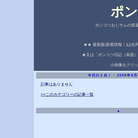
ポン
ポンコツおじサムの部屋
★★ 最新版(新着情報！)は
★又は「ポンコツ日記（表題）
小画像をクリ
今日の１台！ - 2006年6
記事はありません
>>このカテゴリーの記事一覧
▲