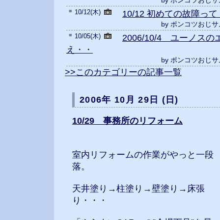
by ポンコツおじサ
■
10/12(木)
10/12 初めての故障っ
by ポンコツおじサ
■
10/05(木)
2006/10/4 ユーノ
え・・
by ポンコツおじサ
>>このカテゴリーの記事一覧
2006年 10月 29日 (日)
10/29 事務所のリフォーム
室内リフォームの作業がやっと一段
落。
天井塗り→柱塗り→壁塗り→床張
り・・・