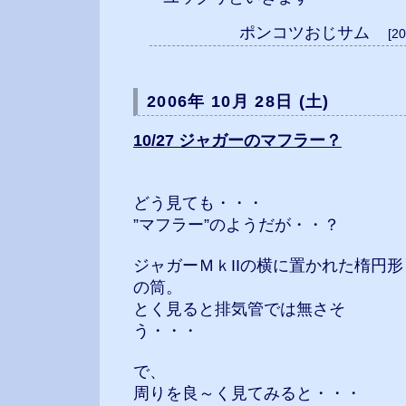
ポンコツおじサム
[2
2006年 10月 28日 (土)
10/27 ジャガーのマフラー？
どう見ても・・・
”マフラー”のようだが・・？
ジャガーＭｋIIの横に置かれた楕円形
の筒。
とく見ると排気管では無さそ
う・・・
で、
周りを良～く見てみると・・・