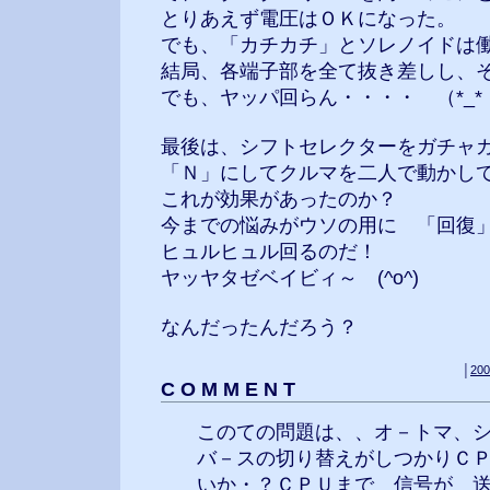
とりあえず電圧はＯＫになった。
でも、「カチカチ」とソレノイドは
結局、各端子部を全て抜き差しし、
でも、ヤッパ回らん・・・・ （*_*
最後は、シフトセレクターをガチャ
「Ｎ」にしてクルマを二人で動かし
これが効果があったのか？
今までの悩みがウソの用に 「回復
ヒュルヒュル回るのだ！
ヤッヤタゼベイビィ～ (^o^)
なんだったんだろう？
│
200
C O M M E N T
このての問題は、、オ－トマ、
バ－スの切り替えがしつかりＣ
いか・？ＣＰＵまで 信号が 