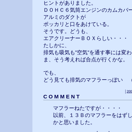
ヒントがありました。
ＤＯＨＣ６気筒エンジンのカムカバ
アルミのダクトが
ポッカリと口をあけている。
そうです。どうも、
エアクリーナーＢＯＸらしい・・・
たしかに、
排気も吸気も”空気”を通す事には変
ま、そう考えれば合点が行くかな。
でも、
どう見ても排気のマフラーっぽい 
│
200
C O M M E N T
マフラーねたですが・・・・
以前、１３Ｂのマフラーをはず
かと思いました。