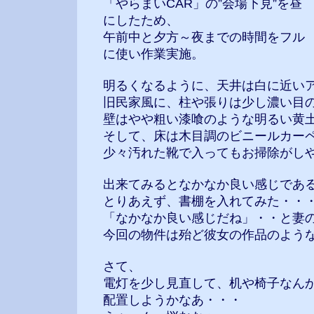
「やらまいCAR」の”会場下見”を昼
にしたため、
午前中と夕方～夜までの時間をフル
に使い作業実施。
明るくなるように、天井は白に近い
旧民家風に、柱や張りは少し濃い目
壁はやや粗い漆喰のような明るい黄
そして、床は木目調のビニールカー
少々汚れた靴で入ってもお掃除がし
出来てみるとなかなか良い感じであ
とりあえず、書棚を入れてみた・・
「なかなか良い感じだね」・・と妻
今回の物件は殆ど彼女の作品のよう
さて、
電灯を少し見直して、机や椅子なん
配置しようかなあ・・・