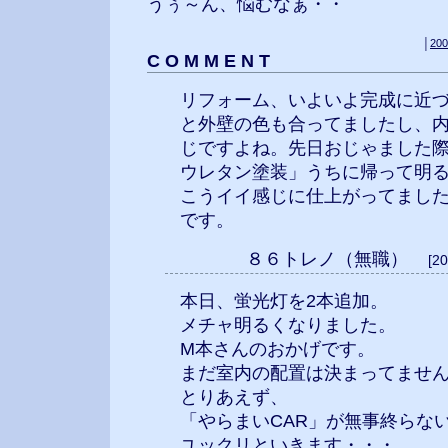
うぅ～ん、悩むなぁ・・
│
200
C O M M E N T
リフォーム、いよいよ完成に近
と外壁の色も合ってましたし、
じですよね。先日おじゃました
ウレタン塗装」うちに帰って明
こうイイ感じに仕上がってまし
です。
８６トレノ（無職）
[2
本日、蛍光灯を2本追加。
メチャ明るくなりました。
M本さんのおかげです。
まだ室内の配置は決まってませ
とりあえず、
「やらまいCAR」が無事終らな
ユックリといきます・・・