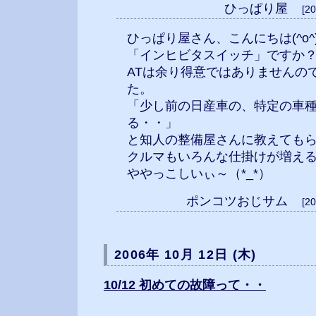
ひっぱり屋
[2
ひっぱり屋さん、こんにちは(^o^
「インヒビタスイッチ」ですか
ATは余り得意ではありませんの
た。
「少し前の日産車の、特定の車
る・・」
と知人の整備屋さんに教えても
クルマもいろんな仕掛けが増え
ややっこしいぃ～（*_*）
ポンコツおじサム
[2
2006年 10月 12日 (木)
10/12 初めての故障って・・