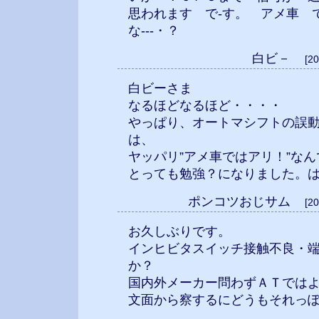
思われます で-す。 アメ車 
な---・？
白ビ－
[2
白ビーさま
なるほどなるほど・・・・
やっぱり、オートマシフトの誤
は、
ヤッパリ”アメ車ではアリ！”な
とっても勉強？になりました。
ポンコツおじサム
[2
お久しぶりです。
インヒビタスイッチ接触不良・
か？
国内外メーカー問わずＡＴでは
文面から察するにどうもそれっ