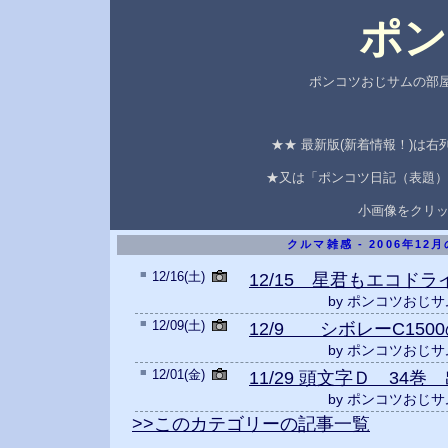
ポン
ポンコツおじサムの部屋
★★ 最新版(新着情報！)は
★又は「ポンコツ日記（表題）
小画像をクリ
クルマ雑感 - 2006年12
■
12/16(土)
12/15 星君もエコド
by ポンコツおじサ
■
12/09(土)
12/9 シボレーC150
by ポンコツおじサ
■
12/01(金)
11/29 頭文字Ｄ 34巻
by ポンコツおじサ
>>このカテゴリーの記事一覧