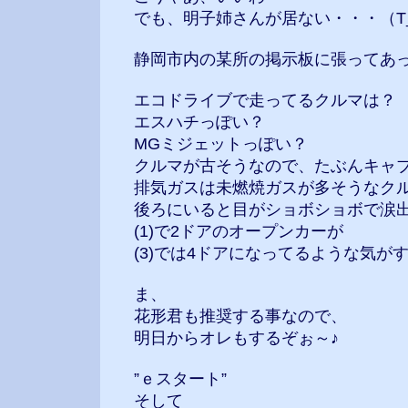
でも、明子姉さんが居ない・・・（T
静岡市内の某所の掲示板に張ってあ
エコドライブで走ってるクルマは？
エスハチっぽい？
MGミジェットっぽい？
クルマが古そうなので、たぶんキャ
排気ガスは未燃焼ガスが多そうなク
後ろにいると目がショボショボで涙
(1)で2ドアのオープンカーが
(3)では4ドアになってるような気が
ま、
花形君も推奨する事なので、
明日からオレもするぞぉ～♪
”ｅスタート”
そして