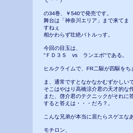
で・・）
の34巻、￥540で発売です。
舞台は「神奈川エリア」まで来てま
すねぇ
相かわらず壮絶バトルっす。
今回の目玉は、
”ＦＤ３Ｓ vs ランエボ”である。
ヒルクライムで、FR二駆が四駆をち
ま、通常ですとなかなかむずかしい
そこはやはり高橋涼介君の天才的な
また、啓介君のテクニックがそれに
すると答えは・・・だろ？。
こんな兄弟が本当に居たらスゲエな
モチロン、