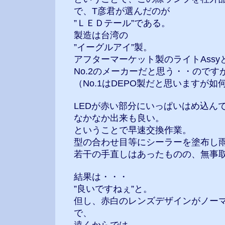
で、T彦君が選んだのが
”ＬＥＤテール”である。
製造は台湾の
”イーグルアイ”製。
アフターマーケット製のライトAss
No.2のメーカーだと思う・・のです
（No.1はDEPO製だと思いますが如
LEDが赤い部分にいっぱいはめ込ん
なかなか出来も良い。
ということで早速交換作業。
型の合わせ目等にシーラーを塗布し
若干の手直しはあったものの、無事
結果は・・・
”良いですねぇ”と。
但し、赤白のレンズデザインがノー
で、