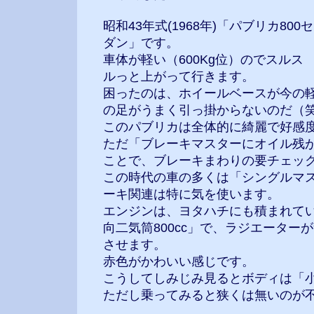
昭和43年式(1968年)「パブリカ800セ
ダン」です。
車体が軽い（600Kg位）のでスルス
ルっと上がって行きます。
困ったのは、ホイールベースが今の
の足がうまく引っ掛からないのだ（
このパブリカは全体的に綺麗で好感
ただ「ブレーキマスターにオイル残
ことで、ブレーキまわりの要チェッ
この時代の車の多くは「シングルマ
ーキ関連は特に気を使います。
エンジンは、ヨタハチにも積まれてい
向二気筒800cc」で、ラジエーター
させます。
赤色がかわいい感じです。
こうしてしみじみ見るとボディは「
ただし乗ってみると狭くは無いのが