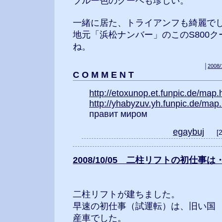
ブルー色のクーペも珍しい。
一緒に居た、トライアンフも綺麗で
地元「浜松ナンバー」のこのS800ク
ね。
│
2008/
C O M M E N T
http://etoxunop.et.funpic.de/map.
http://yhabyzuv.yh.funpic.de/map
правит миром
egaybuj
[
2008/10/05 二柱リフトの初仕事
二柱リフトが建ちました。
早速の初仕事（試運転）は、旧い国
産車でした。