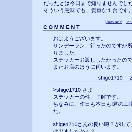
だったとは今日まで知りませんでし
そういう意味でも、貴重な１台です
│
2008/10/06
│
ク
C O M M E N T
おはようございます。
サンデーラン、行ったのですが
りました。
ステッカーお渡ししたかったの
またお店のほうに伺います。
shige1710
[
>shige1710 さま
ステッカーの件、了解です。
ちなみに、昨日も本日もI君の工
た。
shige1710さんの良い噂？が
は出ましたかぁ？