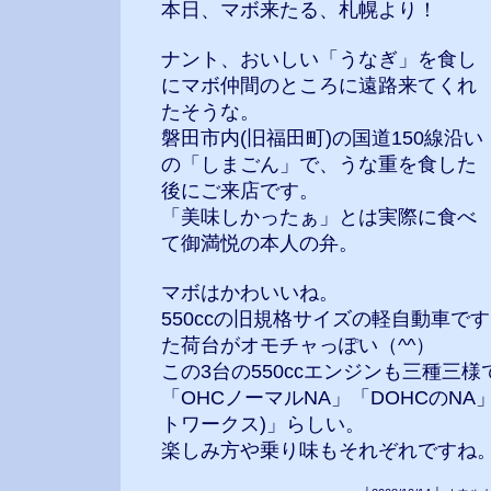
本日、マボ来たる、札幌より！
ナント、おいしい「うなぎ」を食し
にマボ仲間のところに遠路来てくれ
たそうな。
磐田市内(旧福田町)の国道150線沿い
の「しまごん」で、うな重を食した
後にご来店です。
「美味しかったぁ」とは実際に食べ
て御満悦の本人の弁。
マボはかわいいね。
550ccの旧規格サイズの軽自動車で
た荷台がオモチャっぽい（^^）
この3台の550ccエンジンも三種三様
「OHCノーマルNA」「DOHCのNA
トワークス)」らしい。
楽しみ方や乗り味もそれぞれですね