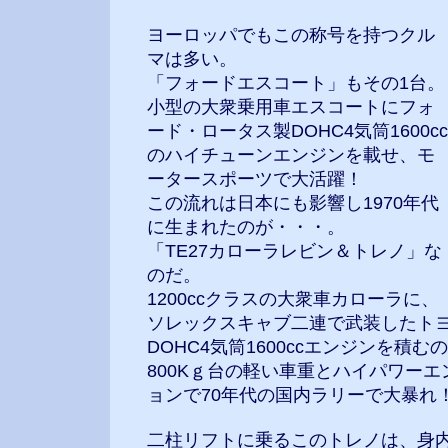
ヨーロッパでもこの称号を持つクル
マは多い。
「フォードエスコート」もその1台。
小型の大衆乗用車エスコートにフォ
ード・ロータス製DOHC4気筒1600cc
のハイチューンエンジンを載せ、モ
ータースポーツで大活躍！
この流れは日本にも影響し1970年代
に生まれたのが・・・。
「TE27カローラレビン＆トレノ」な
のだ。
1200ccクラスの大衆車カローラに、
ソレックスキャブ二連で武装したト
DOHC4気筒1600ccエンジンを積む
800Kｇ台の軽い車重とハイパワー
ョンで70年代の国内ラリーで大暴れ
二柱リフトに乗るこのトレノは、身