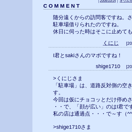
│
2008/10/14
│
オウル
C O M M E N T
随分遠くからの訪問客ですね。
駐車場借りられたのですね。
休日に伺った時はそこに止めて
くにじ
[2
I君とsakiさんのマボですね！
shige1710
[2
>くにじさま
「駐車場」は、道路反対側の空
す。
今回は仮にチョコッとだけ停め
・・で、「顔が広い」のはI君で
私の店は通過点・・・で～す（^
>shige1710さま