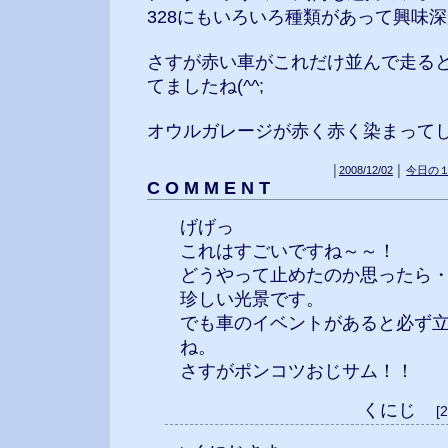
328にもいろいろ種類があって興味
さすが赤い車がこれだけ並んで走る
てましたね(^^;
オウルガレージが赤く赤く染まって
│
2008/12/02
│
今日の
C O M M E N T
げげっ
これはすごいですね～～！
どうやって止めたのか思ったら
珍しい光景です。
でも車のイベントがあると必ず
ね。
さすがポンコツおじサム！！
くにじ
[