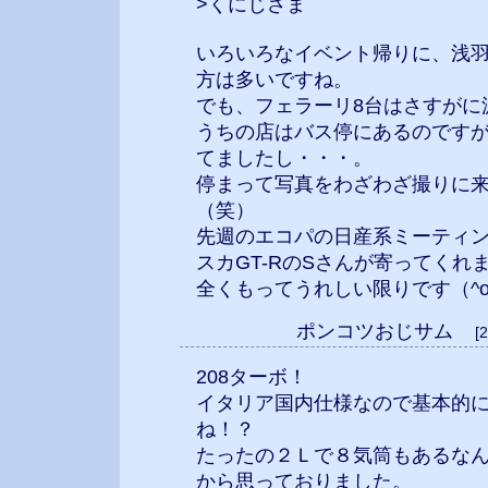
>くにじさま
いろいろなイベント帰りに、浅
方は多いですね。
でも、フェラーリ8台はさすがに
うちの店はバス停にあるのです
てましたし・・・。
停まって写真をわざわざ撮りに
（笑）
先週のエコパの日産系ミーティ
スカGT-RのSさんが寄ってくれ
全くもってうれしい限りです（^o
ポンコツおじサム
[
208ターボ！
イタリア国内仕様なので基本的
ね！？
たったの２Ｌで８気筒もあるな
から思っておりました。