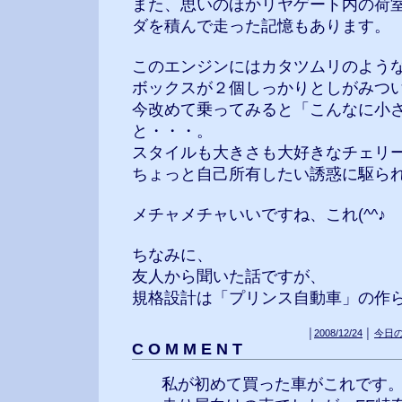
また、思いのほかリヤゲート内の荷
ダを積んで走った記憶もあります。
このエンジンにはカタツムリのよう
ボックスが２個しっかりとしがみつ
今改めて乗ってみると「こんなに小
と・・・。
スタイルも大きさも大好きなチェリ
ちょっと自己所有したい誘惑に駆られて
メチャメチャいいですね、これ(^^♪
ちなみに、
友人から聞いた話ですが、
規格設計は「プリンス自動車」の作
│
2008/12/24
│
今日
C O M M E N T
私が初めて買った車がこれです