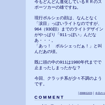
今もどんどん進化しているＲＲのス
ポーツカーの雄ですね。
現行ポルシェの顔は、なんとなく
「涙目」っぽいライトなのですが、
964（930顔）までのライトデザイン
がやっぱり「911っぽい」んだな
あ・・・。
「あっ！ ポルシェっだぁ！」と叫
んだあの頃。
既に頭の中の911は1980年代までで
止まったしまったかな？
今回、クラッチ系が少々不調のよう
です。
│
2008/12/23
│
今日の
C O M M E N T