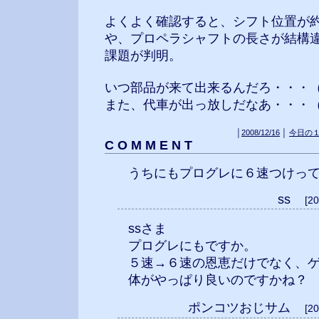
よくよく確認すると、シフト位置が約
や、プロペラシャフトの長さが結構
課題が判明。
いつ部品が来て出来るんだろ・・・
また、代車が出っ放しだなあ・・・
│
2008/12/16
│
今日の
C O M M E N T
うちにもプログレに６速つけっ
ss
[2
ssさま
プログレにもですか。
５速→６速の恩恵だけでなく、
体がやっぱり良いのですかね？
ポンコツおじサム
[2