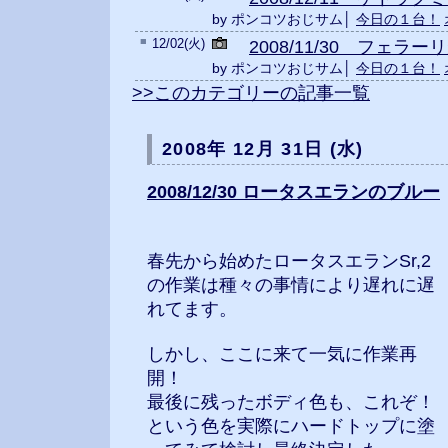
by ポンコツおじサム│
今日の１台！
■
12/02(火)
2008/11/30 フェラ
by ポンコツおじサム│
今日の１台！
>>このカテゴリーの記事一覧
2008年 12月 31日 (水)
2008/12/30 ロータスエランのブルー
春先から始めたロータスエランSr,2
の作業は種々の事情により遅れに遅
れてます。
しかし、ここに来て一気に作業再
開！
最後に残ったボディ色も、これぞ！
という色を実際にハードトップに塗