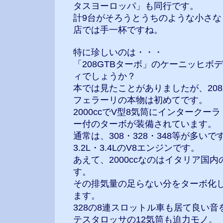
タスヨーロッパ」も同行です。
計9台がそろうとうちのような小さな
店では手一杯ですね。
特に珍しいのは・・・
「208GTBターボ」のケーニッヒボデ
ィでしょうか？
本では見たことがありましたが、208
フェラーリの本物は初めてです。
2000ccでV型8気筒にインタークーラ
ー付のターボが装備されています。
通常は、308・328・348等が多い
3.2L・3.4LのV8エンジンです。
あえて、2000ccなのはイタリア国
す。
その排気量の足らない分をターボ化
ます。
328の8連スロットル車も居て良い
テスタロッサの12気筒も迫力モノ。