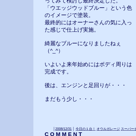
ってみて検討し最終決定した。
「ウエッジウッドブルー」という色
のイメージで塗装。
最終的にはオーナーさんの気に入っ
た感じで仕上げ実施。
綺麗なブルーになりましたねぇ
（^_^）
いよいよ来年始めにはボディ周りは
完成です。
後は、エンジンと足回りが・・・
まだもう少し・・・
│
2008/12/31
│
今日の１台！
オウルガレージ
スーパー
C O M M E N T