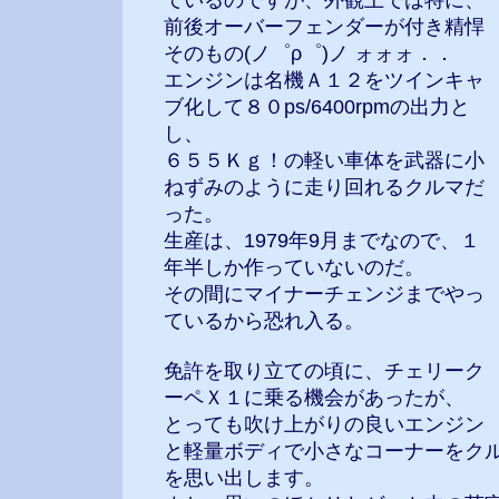
ているのですが、外観上では特に、
前後オーバーフェンダーが付き精悍
そのもの(ノ゜ρ゜)ノ ォォォ．．
エンジンは名機Ａ１２をツインキャ
ブ化して８０ps/6400rpmの出力と
し、
６５５Ｋｇ！の軽い車体を武器に小
ねずみのように走り回れるクルマだ
った。
生産は、1979年9月までなので、１
年半しか作っていないのだ。
その間にマイナーチェンジまでやっ
ているから恐れ入る。
免許を取り立ての頃に、チェリーク
ーペＸ１に乗る機会があったが、
とっても吹け上がりの良いエンジン
と軽量ボディで小さなコーナーをク
を思い出します。