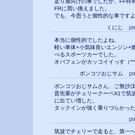
走り屋向けの車でしたが、FF特
FRに買い換えました。
でも、今思うと個性的な車です
くにじ
[2
本当に個性的でしたよね。
軽い車体+小気味良いエンジン+
べるスポーツカーでした。
オバフェンがカッコイイっす（^
ポンコツおじサム
[2
ポンコツおじサムさん、ご無沙
昔先輩がチェリークーペX1で筑
に出てい増した。
タックインが強く乗りづらかっ
[2
筑波でチェリーで走ると、第一