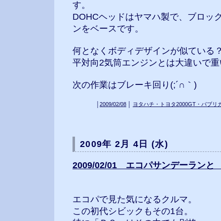
す。
DOHCヘッドはヤマハ製で、ブロッ
ンをベースです。
何となくボディデザインが似ている
平対向2気筒エンジンとは大違いで重
次の作業はブレーキ回り(;´∩｀)
│
2009/02/08
│
ヨタハチ・トヨタ2000GT・パブリ
2009年 2月 4日 (水)
2009/02/01 エコパサンデーランと C
エコパで見た気になるクルマ。
この初代シビックもその1台。