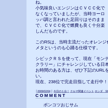
ね。
小気味良いエンジンはＣＶＣＣ化で
なくなっていましたが、当時ヨーロ
ッパ調と言われた足回りはそのまま
で、ＣＶＣＣ化で燃費も良く十分楽
しんだものです。
このRSは、当時主流だったオレンジ
メタというのも心踊る仕様です。
シビックＲＳを使って、現在「モン
クラリー」にチャレンジしている日
お時間のある方は、ぜひ下記のURL
い。
現在、238位で完走目指して走行中！
│
2009/02/04
│
今日の１台！
クルマ関連イベント
ホンダ S8
C O M M E N T
ポンコツおじサム