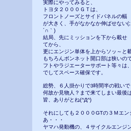
実際にやってみると、
トヨタ２０００ＧＴは、
フロントノーズとサイドパネルの幅
が大きく、手がなかなか伸ばせない(;
´∩｀)
結局、先にミッションを下から載せ
てから、
更にエンジン単体を上からソッ～と
もちろんボンネット開口部は狭いの
フトやラジエーターサポート等々は
でしてスペース確保です。
総勢、６人掛かりで3時間半の戦いでした(;
何故か見物人？まで来てしまい最後
皆、ありがとね(^Д^)
それにしても２０００GTの３Ｍエン
あ・・・
ヤマハ発動機の、４サイクルエンジ