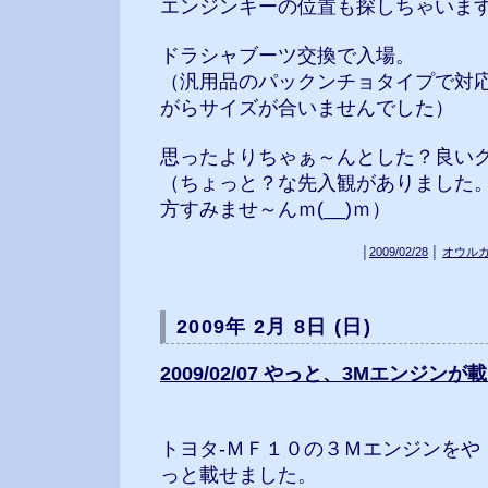
エンジンキーの位置も探しちゃいま
ドラシャブーツ交換で入場。
（汎用品のパックンチョタイプで対
がらサイズが合いませんでした）
思ったよりちゃぁ～んとした？良い
（ちょっと？な先入観がありました
方すみませ～んｍ(__)ｍ）
│
2009/02/28
│
オウル
2009年 2月 8日 (日)
2009/02/07 やっと、3Mエンジン
トヨタ-ＭＦ１０の３Ｍエンジンをや
っと載せました。