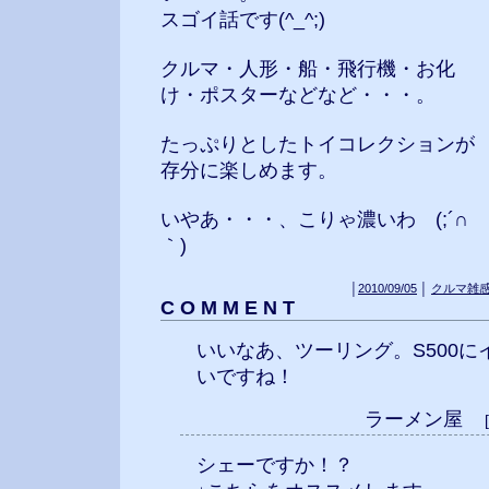
スゴイ話です(^_^;)
クルマ・人形・船・飛行機・お化
け・ポスターなどなど・・・。
たっぷりとしたトイコレクションが
存分に楽しめます。
いやあ・・・、こりゃ濃いわ (;´∩
｀)
│
2010/09/05
│
クルマ雑
C O M M E N T
いいなあ、ツーリング。S500
いですね！
ラーメン屋
シェーですか！？