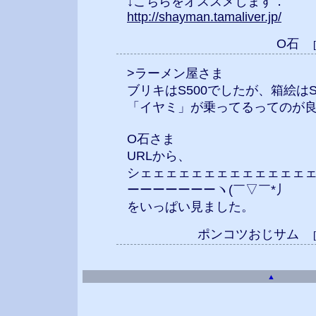
↓こちらをオススメします．
http://shayman.tamaliver.jp/
O石
>ラーメン屋さま
ブリキはS500でしたが、箱絵はS
「イヤミ」が乗ってるってのが良いね
O石さま
URLから、
シェェェェェェェェェェェェェ
ーーーーーーーヽ(￣▽￣*丿
をいっぱい見ました。
ポンコツおじサム
▲