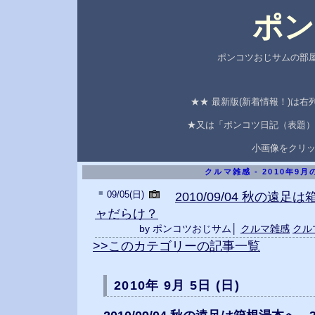
ポン
ポンコツおじサムの部屋
★★ 最新版(新着情報！)は
★又は「ポンコツ日記（表題）
小画像をクリ
クルマ雑感 - 2010年9
■
09/05(日)
2010/09/04 秋の遠
ャだらけ？
by ポンコツおじサム│
クルマ雑感
クル
>>このカテゴリーの記事一覧
2010年 9月 5日 (日)