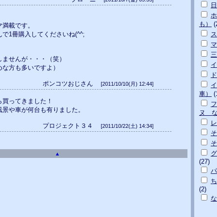
日
ホ
も）
(
マ満載です。
で1冊購入してくださいね(^^;
ス
マ
三
しませんが・・・（笑）
イ
めな方も多いですよ）
ド
ポンコツおじさん
[2011/10/10(月) 12:44]
イ
車）
(
ら買ってきました！
フ
風景や車が何台も有りました。
ヌ 
プロジェクト３４
[2011/10/22(土) 14:34]
そ
そ
グ
▲
(27)
パ
ち
(2)
な