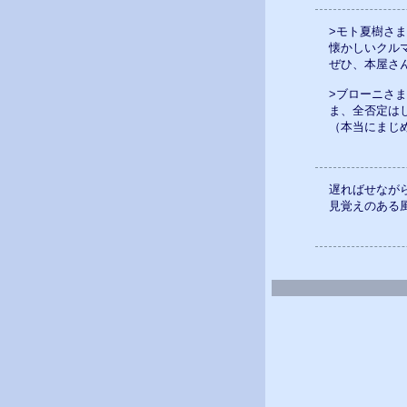
>モト夏樹さま
懐かしいクル
ぜひ、本屋さん
>ブローニさま
ま、全否定は
（本当にまじ
遅ればせなが
見覚えのある