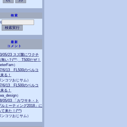
検索
句
最新
コメント
23/05/23 スズ菌にワクチ
無い？(^^; T500だぜ！
eterFam）
07/6/13 FL500のベルコ
A来る！
ポンコツおじサム）
07/6/13 FL500のベルコ
A来る！
wa_design）
18/05/03 「カワサキ・ト
プルミーティング2018」に
て来た！(^^)
ポンコツおじサム）