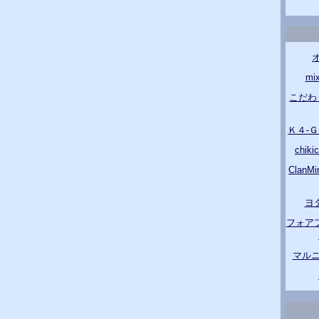
m
こだわ
Ｋ４-
chik
Clan
ヨ
フォア
マルニ