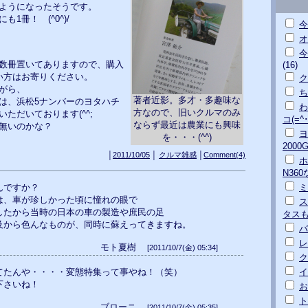
ようになったそうです。
1冊！ (^0^)/
今
オ
今
数冊置いてありますので、購入
(16)
い方はお寄りください。
ク
がら、
ち
著者近影。多才・多趣味な
は、浜松5ナンバーのヨタハチ
わ
方なので、旧いクルマのみ
ただいております(^^;
コ(=^･
ならず最近は農業にも興味
無いのかな？
ヨ
を・・・(^^)
200
│
2011/10/05
│
クルマ雑感
│
Comment(4)
ホ
N36
んですか？
ミ
車が珍しかった頃に憧れの眼で
ス
から当時の日本の車の製造や庶民の足
タス
ら色んなものが、同時に蘇えってきますね。
バ
レ
モト夏樹
[2011/10/7(金) 05:34]
ク
てたんや・・・・変態特集って事やね！（笑）
イ
下さいね！
お
ト
ブローニ
[2011/10/7(金) 05:35]