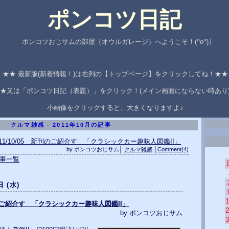
ポンコツ日記
ポンコツおじサムの部屋（オウルガレージ）へようこそ！(^o^)丿
★★ 最新版(新着情報！)は右列の【トップページ】をクリックしてね！★
★又は「ポンコツ日記（表題）」をクリック！(メイン画面にならない時あり
小画像をクリックすると、大きくなりますよ♪
クルマ雑感 - 2011年10月の記事
011/10/05 新刊のご紹介す 「クラシックカー趣味人図鑑II」
by ポンコツおじサム│
クルマ雑感
│
Comment(4)
記事一覧
日 (水)
1
新刊のご紹介す 「クラシックカー趣味人図鑑II」
2
by ポンコツおじサム
3