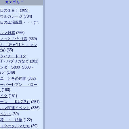
カテゴリー
日の１台！
(305)
ウルガレージ
(734)
日の工場風景・・・(^^;
ルマ雑感
(266)
ょっと ひとり言
(369)
んこU^ェ^U と ニャン
^=)
(65)
タハチ・トヨタ
0GT・パブリカなど
(281)
ンダ S800･S600・
0など
(149)
ニ とその仲間
(352)
ーパーセブン ・ロー
も
(160)
イク
(151)
ース K4-GPも
(251)
ルマ関連イベント
(336)
ベント
(39)
花 ・ 植物
(122)
ヨタのクルマたち
(39)