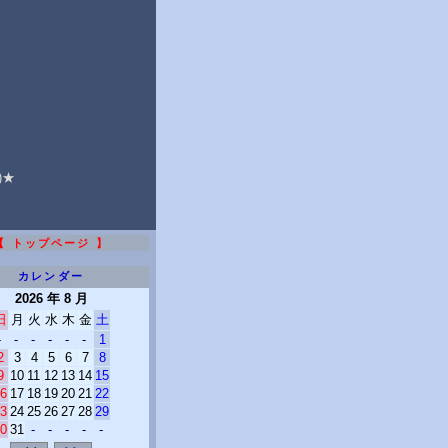
★
)★
【 トップページ 】
カレンダー
2026 年 8 月
日
月
火
水
木
金
土
-
-
-
-
-
-
1
2
3
4
5
6
7
8
9
10
11
12
13
14
15
6
17
18
19
20
21
22
3
24
25
26
27
28
29
0
31
-
-
-
-
-