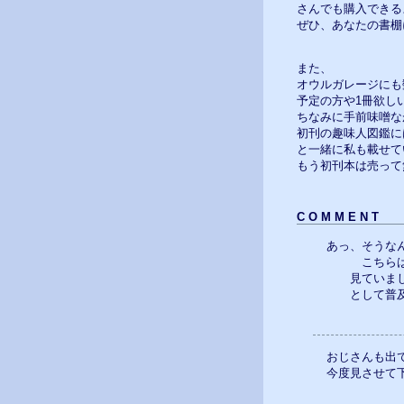
さんでも購入できる
ぜひ、あなたの書棚にも
また、
オウルガレージにも
予定の方や1冊欲し
ちなみに手前味噌な
初刊の趣味人図鑑に
と一緒に私も載せてい
もう初刊本は売って
C O M M E N T
あっ、そうな
こちらは、
見ていました
として普及か
おじさんも出
今度見させて