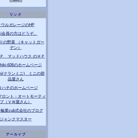
リンク
オウルガレージのHP
ixi会員の方はどうぞ。
りの野菜 （キャットガー
デン）
ＧＰ マッドハウス のＨＰ
ichiki-606のホームページ
Mini(クランミニ) ミニの部
品屋さん
タハチのホームページ
フロント・オートモーティ
ブ（ＶＷ屋さん）
輪業cub式会社のブログ
ジャンクマスター
アーカイブ