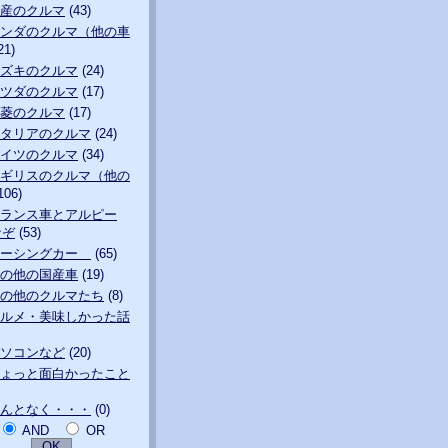
産のクルマ
(43)
ンダのクルマ（他の車
21)
ズキのクルマ
(24)
ツダのクルマ
(17)
菱のクルマ
(17)
タリアのクルマ
(24)
イツのクルマ
(34)
ギリスのクルマ（他の
106)
ランス車とアルピー
なぞ
(53)
レーシングカー
(65)
の他の国産車
(19)
の他のクルマたち
(8)
ルメ・美味しかった話
ソコンなど
(20)
ょっと面白かったこと
んとなく・・・
(0)
AND
OR