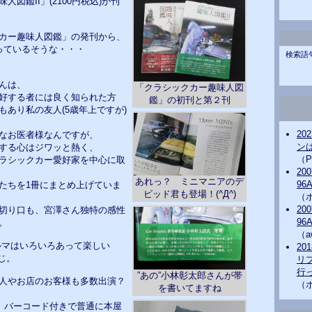
図鑑II」(2100円税込)が刊
カー趣味人図鑑」の発刊から、
っているそうな・・・
検索語
んは、
「クラシックカー趣味人図
好する者には良く知られた方
鑑」の初刊と第２刊
もあり私の友人(5歳年上ですが)
20
なお医者様なんですが、
ンは
する心はジワッと熱く、
（P
ラシックカー愛好家を中心に取
20
あれっ？ ミニマニアのデ
96
たちを1冊にまとめ上げていま
ビッド君も登場！(^Д^)
（
20
切り口も、宮澤さん独特の感性
96
。
（a
ルマはいろいろあって楽しい
20
じ。
リ
行っ
”あの”小林彰太郎さんが帯
人やお店のお客様も多数出演？
（
を書いてますね
は、バーコード付きで普通に本屋