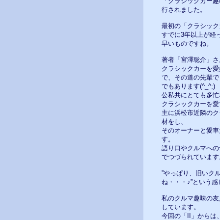
「クラシックカー趣味人
行されました。
最初の「クラシック
すでに3年以上が経
早いものですね。
著者「宮澤聡介」さ
クラシックカーを愛
で、その道の先輩で
でもあります(^_^;)
公私共にとても多忙
クラシックカーを愛
主に浜松市近隣のク
材をし、
そのオーナーと愛車
す。
語り口やクルマへの
でつづられています
”やっぱり、旧いク
ね・・・♪”という感
私のクルマ趣味の友
しています。
今回の「II」から