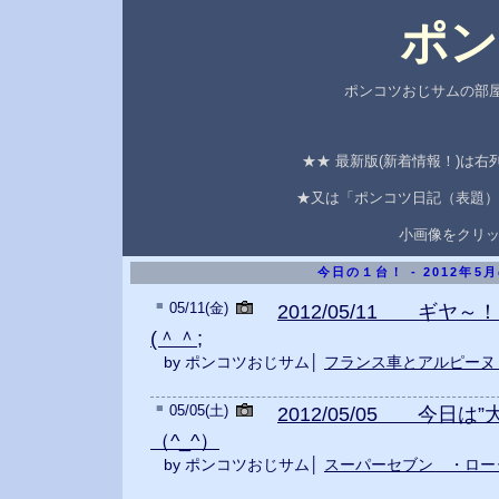
ポン
ポンコツおじサムの部屋
★★ 最新版(新着情報！)は
★又は「ポンコツ日記（表題）
小画像をクリ
今日の１台！ - 2012年5
■
05/11(金)
2012/05/11 ギヤ
(＾＾;
by ポンコツおじサム│
フランス車とアルピーヌ
■
05/05(土)
2012/05/05 今日は
（^_^）
by ポンコツおじサム│
スーパーセブン ・ロー