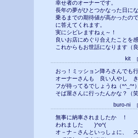
幸せ者のオーナーです。
長年の夢がひとつかなった日に
乗るまでの期待値が高かったの
に答えてくれます。
実にシビレますねぇ～！
良いお店にめぐり合えたことを
これからもお世話になります（良い
kit
おっ！ミッション降ろさんでも行け
オーナーさんも 良い人やし 
フが待ってるでしょうね（*^_^*
そば屋さんに行ったんかな？（
buro-ni
無事に納車されましたか ！ 
われました )^o^(
オ－ナ－さんといっしょに、 ス