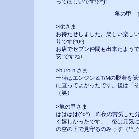
ってほしいです!(^^)!
亀の甲
>kitさま
お待たせしました。楽しい楽し
りです(^0^)
お店でセブン仲間も出来たようで
安”ですね♪
>buro-niさま
一時はエンジン＆T/Mの脱着を
に直ってよかったです。後は「
（笑）
>亀の甲さま
はははは(^o^) 昨夜の苦労し
く嬉しかったです。 後は元気
の空の下で見守るのみっす（*^_^