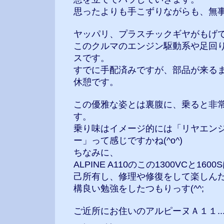
思ったよりも手こずりながらも、無
ヤッパリ、プラスチックギヤがもげてま
このクルマのエンジン駆動系や足回
スです。
すでに手配済みですが、部品が来る
休憩です。
この優雅な姿とは裏腹に、乗ると非
す。
乗り味はイメージ的には「リヤエン
ー」って感じですかね(^o^)
ちなみに、
ALPINE A110のこの1300VCと16
己所有し、修理や修復をして楽しんだ
構良い勉強をしたつもりっす(^^;
ご近所にお住いのアルピーヌＡ１１...