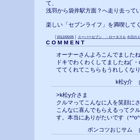
て、
浅羽から袋井駅方面？へ走り去っていきま
楽しい「セブンライフ」を満喫してく
│
2012/05/05
│
スーパーセブン ・ロータスも
今日の
C O M M E N T
オーナーさんよろこんでましたね(
ドキでわくわくしてましたね(´・
ててくれてこちらもうれしくなりま
k松y介
>k松y介さま
クルマってこんなに人を笑顔に
こんなに喜んでもらえるってク
す。本当にありがたいです（*^o^
ポンコツおじサム