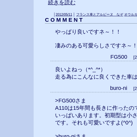
続きを読む
│
2012/05/11
│
フランス車とアルピーヌ なぞ
オウル
C O M M E N T
やっぱり良いですネ～！！
凄みのある可愛らしさですネ～
FG500
[
良いよねっ（*^_^*）
走る為にこんなに良くできた車
buro-ni
[
>FG500さま
A110は15年間も長きに作った
いっぱいあります。初期型は小
です。それも可愛いですよ(^0^)
>buro-niさま