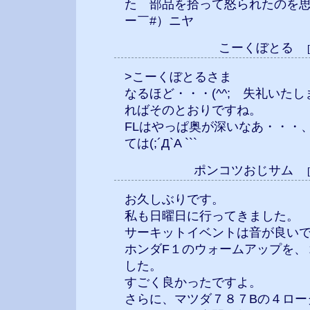
た 部品を拾って怒られたのを思
ー￣#）ニヤ
こーくぼとる
>こーくぼとるさま
なるほど・・・(^^; 失礼いた
ればそのとおりですね。
FLはやっぱ奥が深いなあ・・・
ては(;´Д`A ```
ポンコツおじサム
お久しぶりです。
私も日曜日に行ってきました。
サーキットイベントは音が良い
ホンダF１のウォームアップを、
した。
すごく良かったですよ。
さらに、マツダ７８７Bの４ロー