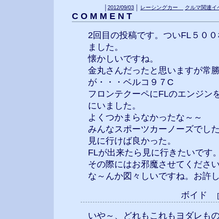
│
2012/09/03
│
レーシングカー
クルマ関連イ
C O M M E N T
2回目の投稿です。ついFL５０
ました。
懐かしいですね。
金丸さんだったと思いますが常
が・・・ベルコ９７C
フロンテクーペにFLのエンジン
にいました。
よくつかまらなかったな～～
みんなスポーツカーノーズでし
見に行けば良かった。
FLが出来たら見に行きたいです
その際にはお邪魔させてくださ
な～んか図々しいですね。お許
ボイド
いや～、どれもこれもヨダレも