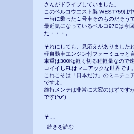
さんがドライブしていました。
このベルコウエスト製 WEST759は
ー時に乗った１号車そのものだそう
最近気になっているベルコ97Cは今
た・・・。
それにしても、見応えがありました
軽自動車エンジン付フォーミュラと
車重は300Kg軽く切る程軽量なので
コイイしFLはマニアックな世界です
これこそは「日本だけ」のミニチュ
ですよ。
維持メンテは非常に大変のはずです
です(^o^)
そ....
続きを読む