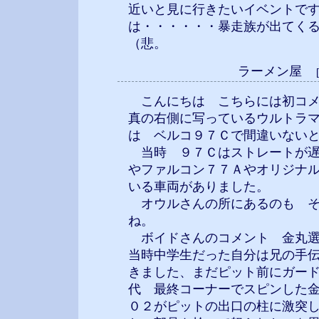
近いと見に行きたいイベントで
は・・・・・・暴走族が出てく
（悲。
ラーメン屋
こんにちは こちらには初コメ
真の右側に写っているウルトラ
は ベルコ９７Ｃで間違いない
当時 ９７Ｃはストレートが遅
やファルコン７７Ａやオリジナ
いる車両がありました。
オウルさんの所にあるのも そ
ね。
ボイドさんのコメント 金丸
当時中学生だった自分は兄の手
きました、まだピット前にガー
代 最終コーナーでスピンした
０２がピットの出口の柱に激突