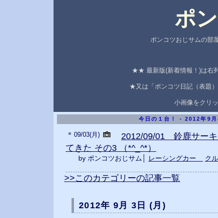
ポン
ポンコツおじサムの部屋
★★ 最新版(新着情報！)は
★又は「ポンコツ日記（表題）
小画像をクリ
今日の１台！ - 2012年9
■
09/03(月)
2012/09/01 鈴鹿サ
てきた その3 （*^_^*）
by ポンコツおじサム│
レーシングカー
ク
>>このカテゴリーの記事一覧
2012年 9月 3日 (月)