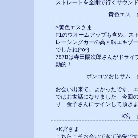
ストレートを全開で行くサウン
黄色エス
>黄色エスさま
F1のウオームアップも含め、ス
レーシングカーの高回転エキゾ
でしたね(^o^)
787Bは寺田陽次郎さんがドラ
動的！
ポンコツおじサム
お会い出来て、よかったです、
ではお世話になりました。今回
り 金子さんにサインして頂きま
K宮
>K宮さま
こちらこそお会いできて光栄です(^