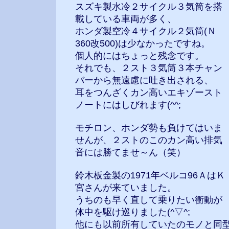
スズキ製水冷２サイクル３気筒を搭
載している車両が多く、
ホンダ製空冷４サイクル２気筒(Ｎ
360改500)は少なかったですね。
個人的にはちょっと残念です。
それでも、２スト３気筒３本チャン
バーから無遠慮に吐き出される、
耳をつんざくカン高いエキゾースト
ノートにはしびれます(^^;
モチロン、ホンダ勢も負けてはいま
せんが、２ストのこのカン高い排気
音には勝てませ～ん（笑）
鈴木板金製の1971年ベルコ96ＡはＫ
宮さんが来ていました。
うちのも早く直して乗りたい衝動が
体中を駆け巡りました(^▽^;
他にも以前所有していたのモノと同型車