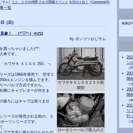
おじサム│
ミニ とその仲間
クルマ関連イベント
今日の１台！
│
Comment(0)
記事一覧
5日 (日)
検索語
ムライ見参！ （^▽^;）その1
by ポンコツおじサム
買っちゃいました(^^;
入車です。
20
ンは
「カワサキ Ａ１ＳＳ 250」っ
（P
20
リーズは1966年発売で、空冷２
96
50ccエンジンを積んでます。
カワサキＡ１ＳＳ２５０前
（
リーバルブ方式ですから、
期型
20
右横にキャブレターが付きま
96
（a
の後ろにはキャブは有りませ
20
リ
行っ
シリーズが発売される前の、２
（
0スポーツシリーズです。
て、
ロータリーバルブ吸入の２
イプで左右に振り分けられたの