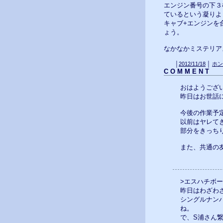
エンジン番号の下３
ているという凝りよ
キャブ+エンジンを
ょう。
なかなかミステリアスな
│
2012/11/18
│
ホン
C O M M E N T
おはようござ
昨日はお世話
今後の作業予
以前はヤレて
部分をきっち
また、共通の
>エスハチボ
昨日はわざわ
シングルナン
ね。
で、S浦さん