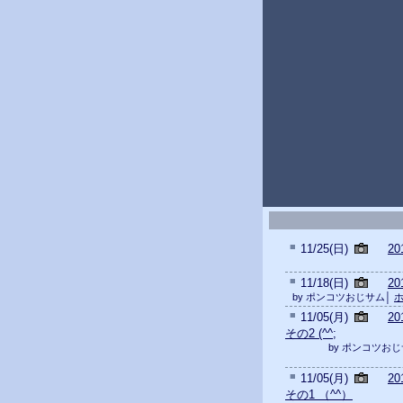
■
11/25(日)
2
■
11/18(日)
2
by ポンコツおじサム│
ホ
■
11/05(月)
2
その2 (^^;
by ポンコツお
■
11/05(月)
2
その1 （^^）