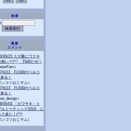
検索
句
最新
コメント
23/05/23 スズ菌にワクチ
無い？(^^; T500だぜ！
eterFam）
07/6/13 FL500のベルコ
A来る！
ポンコツおじサム）
07/6/13 FL500のベルコ
A来る！
wa_design）
18/05/03 「カワサキ・ト
プルミーティング2018」に
て来た！(^^)
ポンコツおじサム）