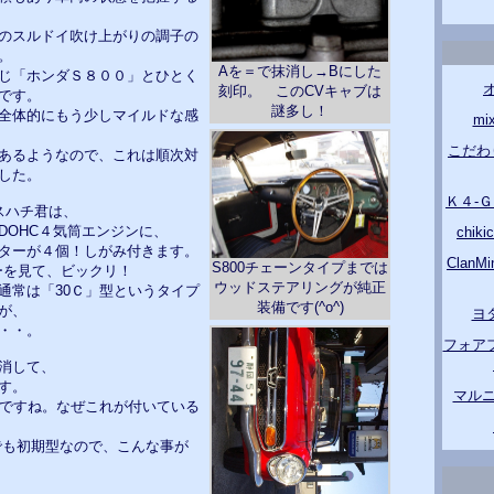
のスルドイ吹け上がりの調子の
。
Aを＝で抹消し→Bにした
じ「ホンダＳ８００」とひとく
刻印。 このCVキャブは
です。
謎多し！
全体的にもう少しマイルドな感
m
こだわ
あるようなので、これは順次対
した。
Ｋ４-
製エスハチ君は、
DOHC４気筒エンジンに、
chik
ターが４個！しがみ付きます。
Clan
S800チェーンタイプまでは
ーを見て、ビックリ！
ウッドステアリングが純正
通常は「30Ｃ」型というタイプ
装備です(^o^)
が、
ヨ
・・。
フォア
消して、
す。
マルニ
型ですね。なぜこれが付いている
中でも初期型なので、こんな事が