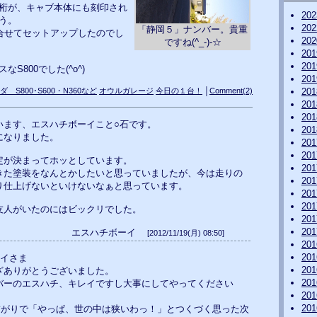
桁が、キャブ本体にも刻印され
20
う。
20
「静岡５」ナンバー。貴重
合せてセットアップしたのでし
20
ですね(^_-)-☆
20
20
S800でした(^o^)
20
ダ S800･S600・N360など
オウルガレージ
今日の１台！
│
Comment(2)
20
20
20
います、エスハチボーイこと○石です。
20
になりました。
20
20
定が決まってホッとしています。
20
きた塗装をなんとかしたいと思っていましたが、今は走りの
20
り仕上げないといけないなぁと思っています。
20
20
友人がいたのにはビックリでした。
20
20
エスハチボーイ
[2012/11/19(月) 08:50]
20
20
ーイさま
20
ざありがとうございました。
20
バーのエスハチ、キレイですし大事にしてやってください
20
20
繋がりで「やっぱ、世の中は狭いわっ！」とつくづく思った次