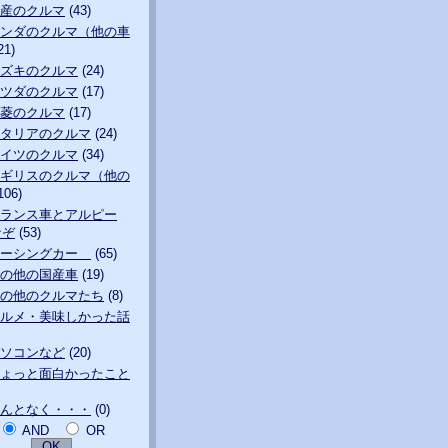
産のクルマ
(43)
ンダのクルマ（他の車
21)
ズキのクルマ
(24)
ツダのクルマ
(17)
菱のクルマ
(17)
タリアのクルマ
(24)
イツのクルマ
(34)
ギリスのクルマ（他の
106)
ランス車とアルピー
なぞ
(53)
レーシングカー
(65)
の他の国産車
(19)
の他のクルマたち
(8)
ルメ・美味しかった話
ソコンなど
(20)
ょっと面白かったこと
んとなく・・・
(0)
AND
OR