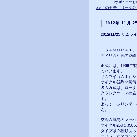
by ポンコツ
>>このカテゴリーの
2012年 11月 2
2012/11/25 サ
「ＳＡＭＵＲＡＩ」を
アメリカからの逆輸
正式には、1969年製
ていいます。
サムライ（Ａ１）シ
サイクル並列２気筒2
吸入方式は、ロータ
クランクケースの左
す。
よって、シリンダー
ん。
空冷３気筒のマッハ
サイクル250＆35
タイプは２種類あっ
マフラーがダウンタ