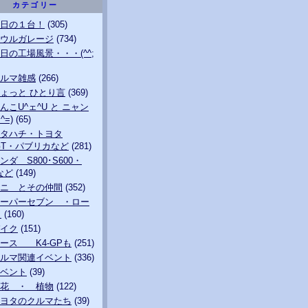
カテゴリー
日の１台！
(305)
ウルガレージ
(734)
日の工場風景・・・(^^;
ルマ雑感
(266)
ょっと ひとり言
(369)
んこU^ェ^U と ニャン
^=)
(65)
タハチ・トヨタ
0GT・パブリカなど
(281)
ンダ S800･S600・
0など
(149)
ニ とその仲間
(352)
ーパーセブン ・ロー
も
(160)
イク
(151)
ース K4-GPも
(251)
ルマ関連イベント
(336)
ベント
(39)
花 ・ 植物
(122)
ヨタのクルマたち
(39)