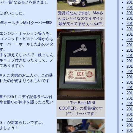
ーパー賞”なるモノを頂きまし
20
20
受賞式なんですが、M本さ
ございました
」
20
んはシャイなのでイマイチ
20
7年オースチンMk1クーパー998
顏が笑ってませぇ～ん(^^;
20
20
エンジン・ミッション等々を、
20
コンロッド・ピストン等からも
20
オーバーーホールしたあのスタ
20
す。
20
手を加えてないので、鉄っちん
20
キャップ付きだったりして、ノ
20
てありますが。
20
20
さんご夫婦のお二人が、この受
20
れたのが何よりうれしいです
20
20
20
の20thミニデイ記念ラベル付
20
幸せ酔いが体中を廻ったと思い
「The Best MINI
20
COOPER」の受賞楯です
20
（^^）リッパです！
20
20
Ｓ」が対象らしいですよ。
20
ましょう！
20