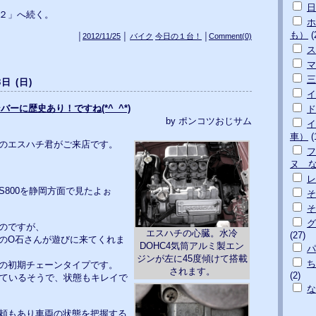
日
２」へ続く。
ホ
も）
(
│
2012/11/25
│
バイク
今日の１台！
│
Comment(0)
ス
マ
三
8日 (日)
イ
ナンバーに歴史あり！ですね(*^_^*)
ド
by ポンコツおじサム
イ
車）
(
のエスハチ君がご来店です。
フ
ヌ 
S800を静岡方面で見たよぉ
そ
そ
グ
のですが、
エスハチの心臓。水冷
(27)
のO石さんが遊びに来てくれま
DOHC4気筒アルミ製エン
パ
ジンが左に45度傾けて搭載
ち
の初期チェーンタイプです。
されます。
(2)
っているそうで、状態もキレイで
な
頼もあり車両の状態を把握する