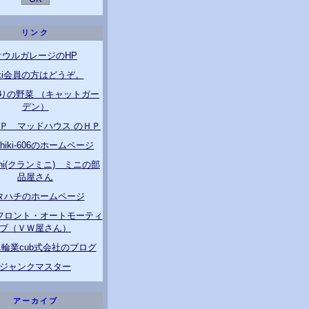
リンク
オウルガレージのHP
ixi会員の方はどうぞ。
りの野菜 （キャットガー
デン）
ＧＰ マッドハウス のＨＰ
ichiki-606のホームページ
Mini(クランミニ) ミニの部
品屋さん
タハチのホームページ
フロント・オートモーティ
ブ（ＶＷ屋さん）
輪業cub式会社のブログ
ジャンクマスター
アーカイブ