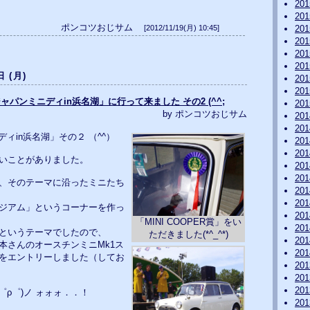
20
20
ポンコツおじサム
[2012/11/19(月) 10:45]
20
20
20
20
日 (月)
20
20
20thジャパンミニディin浜名湖」に行って来ました その2 (^^;
20
by ポンコツおじサム
20
20
ディin浜名湖」その２ （^^）
20
20
いことがありました。
20
20
、そのテーマに沿ったミニたち
20
20
ジアム」というコーナーを作っ
20
「MINI COOPER賞」をい
20
というテーマでしたので、
ただきました(*^_^*)
20
本さんのオースチンミニMk1ス
20
をエントリーしました（してお
20
20
20
゜ρ゜)ノ ォォォ．．！
20