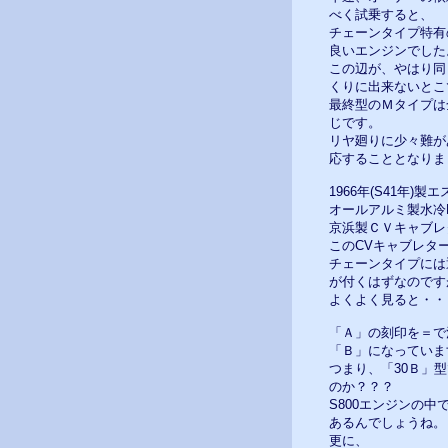
べく試乗すると、
チェーンタイプ特有
良いエンジンでした
この辺が、やはり同
くりに出来ないとこ
最終型のＭタイプは
じです。
リヤ廻りに少々難が
応することとなりま
1966年(S41年)
オールアルミ製水冷
京浜製ＣＶキャブレ
このCVキャブレタ
チェーンタイプには
が付くはずなのです
よくよく見ると・・
「Ａ」の刻印を＝で
「Ｂ」になっていま
つまり、「30Ｂ」
のか？？？
S800エンジンの
あるんでしょうね。
更に、