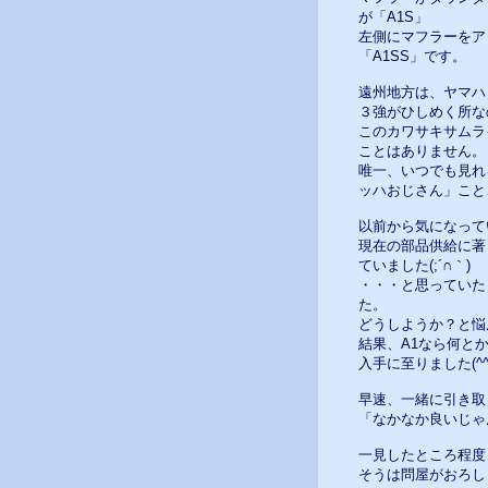
が「A1S」
左側にマフラーをア
「A1SS」です。
遠州地方は、ヤマハ
３強がひしめく所な
このカワサキサムラ
ことはありません。
唯一、いつでも見れ
ッハおじさん」こと
以前から気になって
現在の部品供給に著
ていました(;´∩｀)
・・・と思っていた
た。
どうしようか？と悩
結果、A1なら何と
入手に至りました(^^
早速、一緒に引き取
「なかなか良いじゃん
一見したところ程度
そうは問屋がおろし