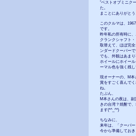
”ベストオブミニク
た。
まことにありがとう
このクルマは、196
です。
昨年私の所有時に、
クランクシャフト・
取替えて、ほぼ完全
ンダードクーパーで
でも、外観はあまり
ホイールにホイール
ーマル色を強く残し
現オーナーの、M本
賞をすごく喜んでく
ね。
たぶん、
M本さんの夜は、副賞
きの台湾？焼酎で、
ます(*^_^*)
ちなみに、
来年は、「クーパー
今から準備しておき