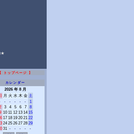
★
)★
【 トップページ 】
カレンダー
2026 年 8 月
日
月
火
水
木
金
土
-
-
-
-
-
-
1
2
3
4
5
6
7
8
9
10
11
12
13
14
15
6
17
18
19
20
21
22
3
24
25
26
27
28
29
0
31
-
-
-
-
-