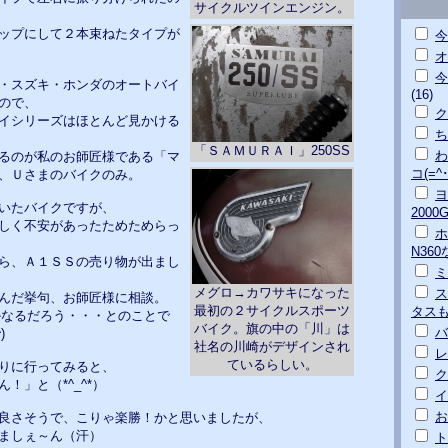
サイクルツインエンジン。
ップにして２本束ねたタイプが
今
オ
今
・スズキ・ホンダのオートバイ
(16)
ので、
ク
イシリーズはほとんど見かける
ち
「ＳＡＭＵＲＡＩ」250SS
わ
るのが私のお師匠様である「マ
コ(=^･
、Ｕさまのバイクのみ。
ヨ
いたバイクですが、
200
しく不安があったためためらっ
ホ
N36
ら、Ａ１ＳＳの売り物が出まし
ミ
メグロ→カワサキになった
ス
んだ挙句、お師匠様に相談。
最初の２サイクルスポーツ
タス
かなるだろう・・・とのことで
バイク。旗の中の「川」は
バ
)
社名の川崎がデザインされ
レ
ているらしい。
りに行ってみると、
ク
！」と（*^_^*）
イ
お
良さそうで、こりゃ楽勝！かと思いましたが、
ましぇ～ん（汗）
ト