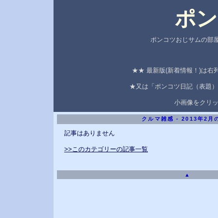
ポン
ポンコツおじサムの部屋
★★ 最新版(新着情報！)は
★又は「ポンコツ日記（表題）
小画像をクリ
クルマ雑感 - 2013年2
記事はありません
>>このカテゴリーの記事一覧
▲