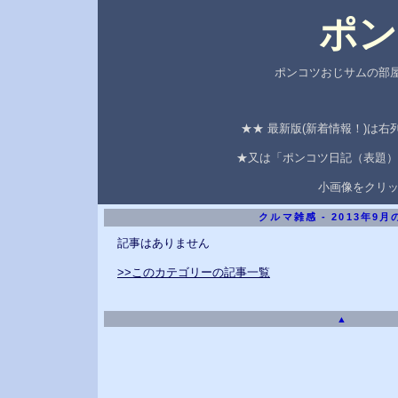
ポン
ポンコツおじサムの部屋
★★ 最新版(新着情報！)は
★又は「ポンコツ日記（表題）
小画像をクリ
クルマ雑感 - 2013年9
記事はありません
>>このカテゴリーの記事一覧
▲