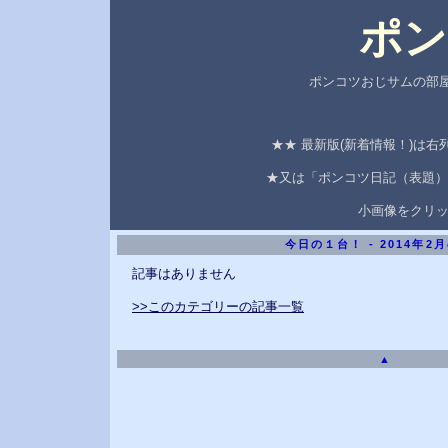
ポン
ポンコツおじサムの部屋
★★ 最新版(新着情報！)は
★又は「ポンコツ日記（表題）
小画像をクリ
今日の１台！ - 2014年2
記事はありません
>>このカテゴリーの記事一覧
▲