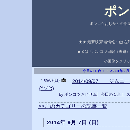
ポン
ポンコツおじサムの部屋
★★ 最新版(新着情報！)は
★又は「ポンコツ日記（表題）
小画像をクリ
今日の１台！ - 2014年9
■
09/07(日)
2014/09/07 ジムニ
(^▽^;)
by ポンコツおじサム│
今日の１台！
>>このカテゴリーの記事一覧
2014年 9月 7日 (日)