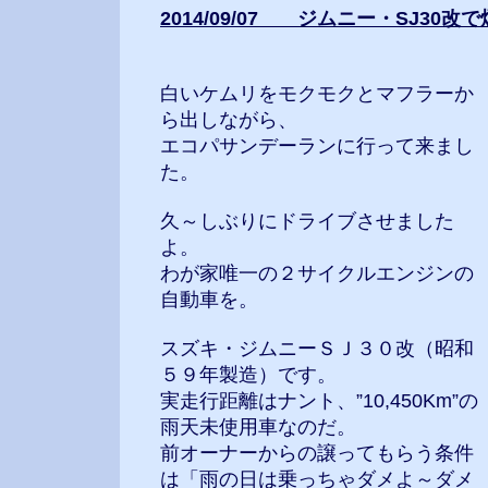
2014/09/07 ジムニー・SJ30改で
白いケムリをモクモクとマフラーか
ら出しながら、
エコパサンデーランに行って来まし
た。
久～しぶりにドライブさせました
よ。
わが家唯一の２サイクルエンジンの
自動車を。
スズキ・ジムニーＳＪ３０改（昭和
５９年製造）です。
実走行距離はナント、”10,450Km”の
雨天未使用車なのだ。
前オーナーからの譲ってもらう条件
は「雨の日は乗っちゃダメよ～ダメ