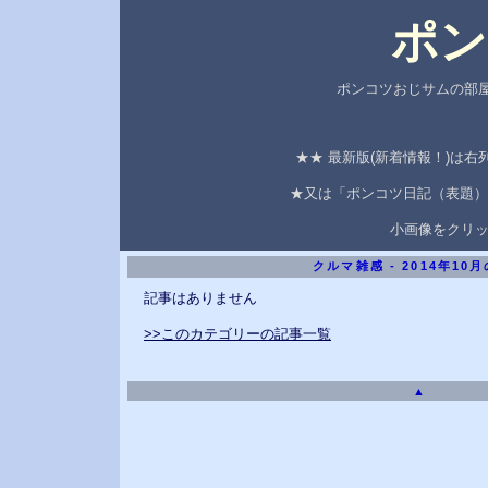
ポン
ポンコツおじサムの部屋
★★ 最新版(新着情報！)は
★又は「ポンコツ日記（表題）
小画像をクリ
クルマ雑感 - 2014年10
記事はありません
>>このカテゴリーの記事一覧
▲