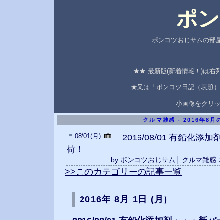
ポン
ポンコツおじサムの部屋
★★ 最新版(新着情報！)は
★又は「ポンコツ日記（表題）
小画像をクリ
クルマ雑感 - 2016年8
■
08/01(月)
2016/08/01 有鉛化
荷！
by ポンコツおじサム│
クルマ雑感
>>このカテゴリーの記事一覧
2016年 8月 1日 (月)