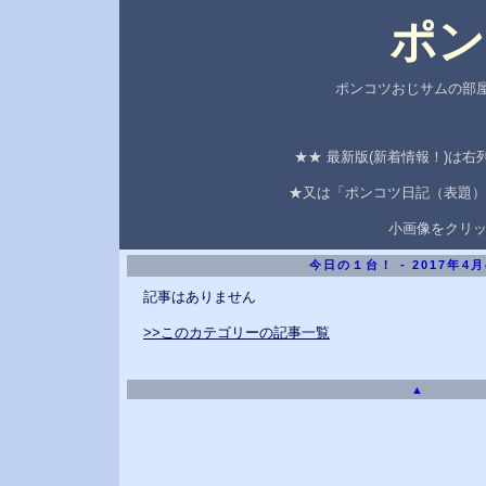
ポン
ポンコツおじサムの部屋
★★ 最新版(新着情報！)は
★又は「ポンコツ日記（表題）
小画像をクリ
今日の１台！ - 2017年4
記事はありません
>>このカテゴリーの記事一覧
▲