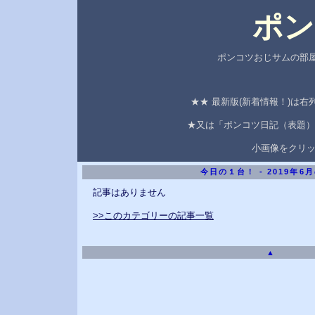
ポン
ポンコツおじサムの部屋
★★ 最新版(新着情報！)は
★又は「ポンコツ日記（表題）
小画像をクリ
今日の１台！ - 2019年6
記事はありません
>>このカテゴリーの記事一覧
▲