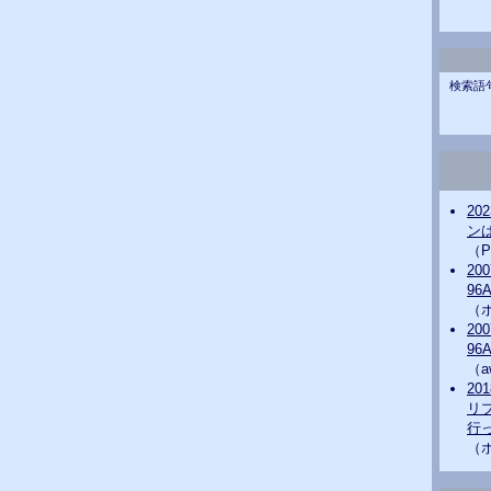
検索語
20
ンは
（P
20
96
（
20
96
（a
20
リ
行っ
（