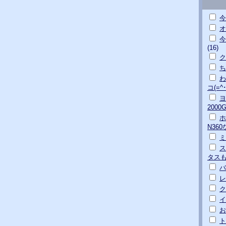
今
オ
今
(16)
ク
ち
わ
コ(=^･
ヨ
200
ホ
N36
ミ
ス
タス
バ
レ
ク
イ
お
ト