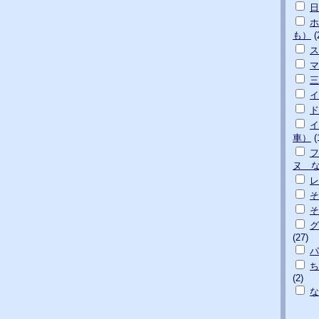
日
ホ
も）
(
ス
マ
三
イ
ド
イ
車）
(
フ
ヌ 
そ
そ
グ
(27)
パ
ち
(2)
な