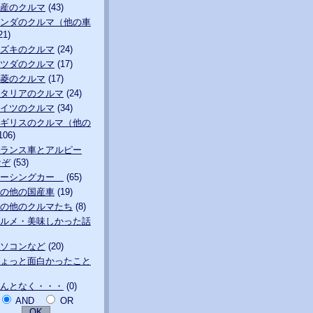
産のクルマ
(43)
ンダのクルマ（他の車
21)
ズキのクルマ
(24)
ツダのクルマ
(17)
菱のクルマ
(17)
タリアのクルマ
(24)
イツのクルマ
(34)
ギリスのクルマ（他の
106)
ランス車とアルピー
なぞ
(53)
レーシングカー
(65)
の他の国産車
(19)
の他のクルマたち
(8)
ルメ・美味しかった話
ソコンなど
(20)
ょっと面白かったこと
んとなく・・・
(0)
AND
OR