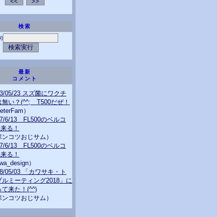
検索
句
最新
コメント
23/05/23 スズ菌にワクチ
無い？(^^; T500だぜ！
eterFam）
07/6/13 FL500のベルコ
A来る！
ポンコツおじサム）
07/6/13 FL500のベルコ
A来る！
wa_design）
18/05/03 「カワサキ・ト
プルミーティング2018」に
て来た！(^^)
ポンコツおじサム）