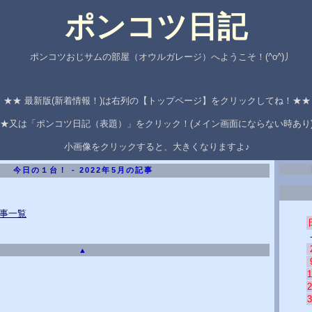
ポンコツ日記
ポンコツおじサムの部屋（オウルガレージ）へようこそ！(^o^)丿
★★ 最新版(新着情報！)は右列の【トップページ】をクリックしてね！★
★又は「ポンコツ日記（表題）」をクリック！(メイン画面にならない時あり
小画像をクリックすると、大きくなりますよ♪
今日の１台！ - 2022年5月の記事
記事一覧
▲
1
2
3