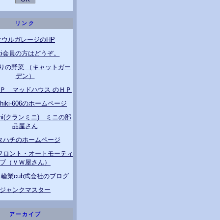
リンク
オウルガレージのHP
ixi会員の方はどうぞ。
りの野菜 （キャットガー
デン）
ＧＰ マッドハウス のＨＰ
ichiki-606のホームページ
Mini(クランミニ) ミニの部
品屋さん
タハチのホームページ
フロント・オートモーティ
ブ（ＶＷ屋さん）
輪業cub式会社のブログ
ジャンクマスター
アーカイブ