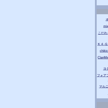
m
こだわ
Ｋ４-
chik
Clan
ヨ
フォア
マルニ