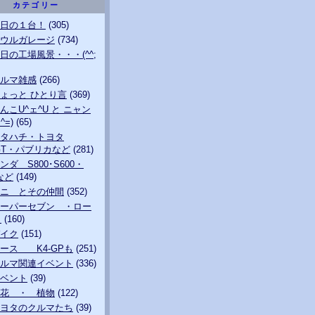
カテゴリー
日の１台！
(305)
ウルガレージ
(734)
日の工場風景・・・(^^;
ルマ雑感
(266)
ょっと ひとり言
(369)
んこU^ェ^U と ニャン
^=)
(65)
タハチ・トヨタ
0GT・パブリカなど
(281)
ンダ S800･S600・
0など
(149)
ニ とその仲間
(352)
ーパーセブン ・ロー
も
(160)
イク
(151)
ース K4-GPも
(251)
ルマ関連イベント
(336)
ベント
(39)
花 ・ 植物
(122)
ヨタのクルマたち
(39)