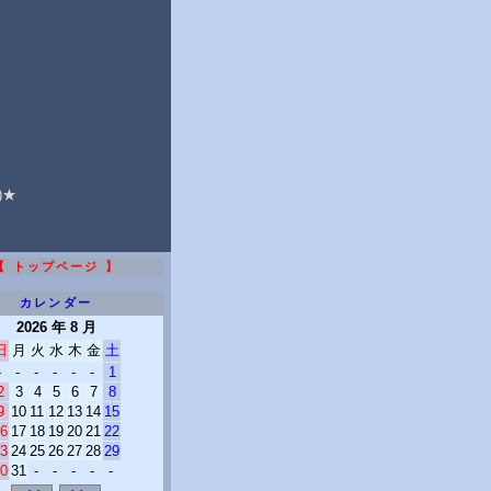
★
)★
【 トップページ 】
カレンダー
2026 年 8 月
日
月
火
水
木
金
土
-
-
-
-
-
-
1
2
3
4
5
6
7
8
9
10
11
12
13
14
15
6
17
18
19
20
21
22
3
24
25
26
27
28
29
0
31
-
-
-
-
-