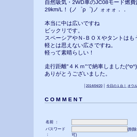
自然吸気・2WD車のJC08モード燃費
29km/L！ (ノ゜ρ゜)ノ ォォォ．．
本当に中は広いですね
ビックリです。
スペーシアやＮ-ＢＯＸやタントはも
軽とは思えない広さですね。
軽って素晴らしい！
走行距離”４Ｋｍ”で納車しました(^o^
ありがとうございました。
│
2014/04/20
│
今日の１台！
オウ
C O M M E N T
名前 ：
パスワード
(削
：
可)