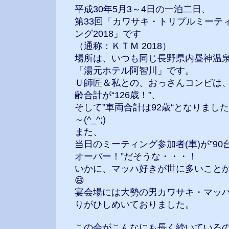
平成30年5月3～4日の一泊二日、
第33回「カワサキ・トリプルミーテ
ング2018」です
（通称：ＫＴＭ 2018）
場所は、いつも同じ長野県内昼神温
「湯元ホテル阿智川」です。
Ｕ師匠＆私との、おっさんコンビは
齢合計が“126歳！”、
そして”車両合計は92歳“となりまし
～(^_^;)
また、
当日のミーティング参加者(車)が”90
オーバー！”だそうな・・・！
いかに、マッハ好きが世に多いこと
😄
宴会場には大勢の男カワサキ・マッ
りがひしめいておりました。
この会がこんなにも長く続いている