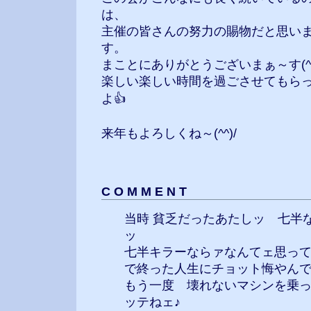
は、
主催の皆さんの努力の賜物だと思い
す。
まことにありがとうございまぁ～す(^^
楽しい楽しい時間を過ごさせてもら
よ👍
来年もよろしくね～(^^)/
C O M M E N T
当時 貧乏だったあたしッ 七半
ッ
七半キラーならァなんてェ思っ
で終った人生にチョット
もう一度 壊れないマシンを乗
ッテねェ♪