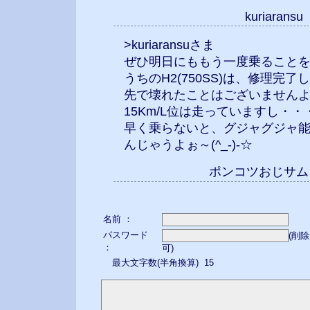
kuriarans
>kuriaransuさま
ぜひ明日にももう一度乗ること
うちのH2(750SS)は、修理完
先で壊れたことはございません
15Km/L位は走っていますし・・・
早く乗らないと、グジャグジャ
んじゃうよぉ～(^_-)-☆
ポンコツおじサ
名前 ：
パスワード
(削
：
可)
最大文字数(半角換算) 15