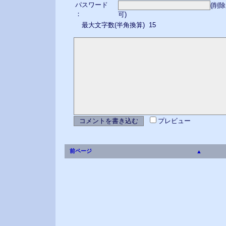
パスワード
(削
：
可)
最大文字数(半角換算) 15
プレビュー
前ページ
▲