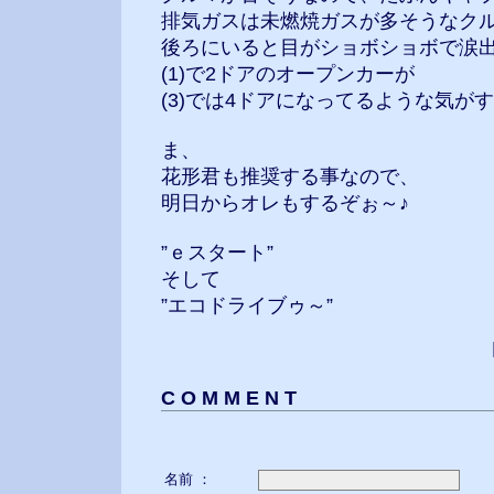
排気ガスは未燃焼ガスが多そうなク
後ろにいると目がショボショボで涙
(1)で2ドアのオープンカーが
(3)では4ドアになってるような気が
ま、
花形君も推奨する事なので、
明日からオレもするぞぉ～♪
”ｅスタート”
そして
”エコドライブゥ～”
C O M M E N T
名前 ：