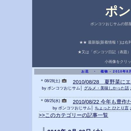
ポン
ポンコツおじサムの部屋
★★ 最新版(新着情報！)は
★又は「ポンコツ日記（表題）
小画像をクリ
お花 ・ 植物 - 2010年
■
08/28(土)
2010/08/28 夏野菜
by ポンコツおじサム│
グルメ・美味しかった話
■
08/25(水)
2010/08/22 今年も
by ポンコツおじサム│
ちょっと ひとり言
>>このカテゴリーの記事一覧