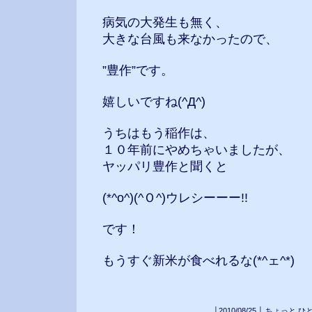
病気の大発生も無く、
大きな台風も来なかったので、
”豊作”です。
嬉しいですね(^Д^)
うちはもう稲作は、
１０年前にやめちゃいましたが、
ヤッパリ豊作と聞くと
(*^o^)(^Ｏ^)ウレシーーー!!
です！
もうすぐ新米が食べれるな(*^ェ^*)
│
2010/08/25
│
ちょっと ひ