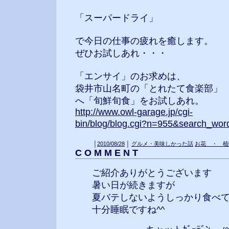
「スーパードライ」
で今日の仕事の疲れを癒します。
ぜひお試しあれ・・・
「エンサイ」のお求めは、
袋井市山名町の「とれたて食楽部」
へ「旬鮮旬食」をお試しあれ。
http://www.owl-garage.jp/cgi-
bin/blog/blog.cgi?n=955&search_wor
│
2010/08/28
│
グルメ・美味しかった話
お花 ・ 植
C O M M E N T
ご紹介ありがとうございます
暑い日が続きますが
夏バテしないようしっかり食べ
十分睡眠ですね^^