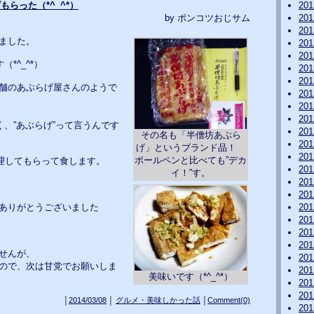
らげもらった（*^_^*）
20
by ポンコツおじサム
20
20
ました。
20
20
（*^_^*）
20
20
舗のあぶらげ屋さんのようで
20
20
20
く、”あぶらげ”って言うんです
20
その名も「半僧坊あぶら
20
げ」というブランド品！
20
ボールペンと比べても”デカ
理してもらって食します。
20
イ！”す。
20
20
ありがとうございました
20
20
20
20
せんが、
20
ので、次は甘党でお願いしま
20
美味いです（*^_^*）
20
20
│
2014/03/08
│
グルメ・美味しかった話
│
Comment(0)
20