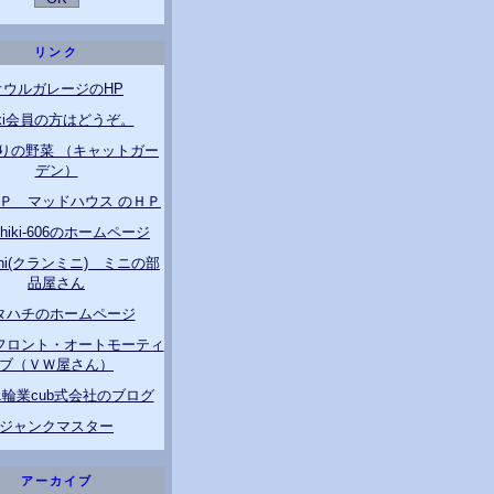
リンク
オウルガレージのHP
ixi会員の方はどうぞ。
りの野菜 （キャットガー
デン）
ＧＰ マッドハウス のＨＰ
ichiki-606のホームページ
Mini(クランミニ) ミニの部
品屋さん
タハチのホームページ
フロント・オートモーティ
ブ（ＶＷ屋さん）
輪業cub式会社のブログ
ジャンクマスター
アーカイブ