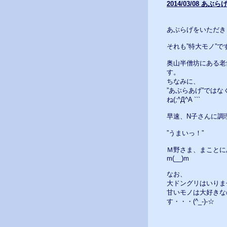
2014/03/08 あぶ
あぶらげをいただき
それも”特大モノ”です
奥山半僧坊にある老
す。
ちなみに、
”あぶらあげ”ではな
ね(;^Д^A ```
早速、N子さんに調
”うまいっ！”
Ｍ野さま、まことに
m(__)m
なお、
大ドングリはいりま
甘いモノは大好きな
す・・・(^_-)-☆