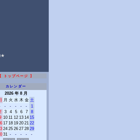
★
)★
【 トップページ 】
カレンダー
2026 年 8 月
日
月
火
水
木
金
土
-
-
-
-
-
-
1
2
3
4
5
6
7
8
9
10
11
12
13
14
15
6
17
18
19
20
21
22
3
24
25
26
27
28
29
0
31
-
-
-
-
-