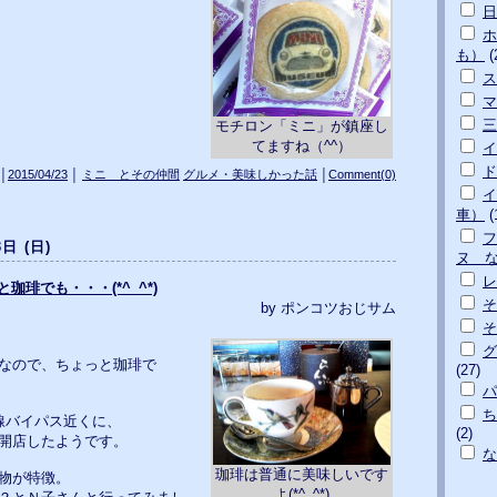
日
ホ
も）
(
ス
マ
三
モチロン「ミニ」が鎮座し
てますね（^^）
イ
ド
│
2015/04/23
│
ミニ とその仲間
グルメ・美味しかった話
│
Comment(0)
イ
車）
(
フ
3日 (日)
ヌ 
っと珈琲でも・・・(*^_^*)
そ
by ポンコツおじサム
そ
グ
なので、ちょっと珈琲で
(27)
パ
ち
線バイパス近くに、
(2)
開店したようです。
な
珈琲は普通に美味しいです
物が特徴。
よ(*^_^*)