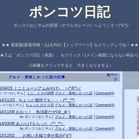
ポンコツ日記
ポンコツおじサムの部屋（オウルガレージ）へようこそ！(^o^)丿
★★ 最新版(新着情報！)は右列の【トップページ】をクリックしてね！★
★又は「ポンコツ日記（表題）」をクリック！(メイン画面にならない時あり
小画像をクリックすると、大きくなりますよ♪
次ペー
グルメ・美味しかった話の記事
ジ
01/04/23 ミニミュージアムみやげ♪ ヽ(^Д^)ノ
 ポンコツおじサム│
ミニ とその仲間
グルメ・美味しかった話
│
Comment(0)
014/11/23 ちょっと珈琲でも・・・(*^_^*)
ポンコツおじサム│
ちょっと ひとり言
グルメ・美味しかった話
│
Comment(0)
014/11/09 おおっ！ 魚沼産だぜ(＠_＠;)
by ポンコツおじサム│
グルメ・美味しかった話
│
Comment(0)
1
014/03/08 あぶらげもらった（*^_^*）
2
by ポンコツおじサム│
グルメ・美味しかった話
│
Comment(0)
3
013/12/02 お祝い大福で幸せ気分(^o^)