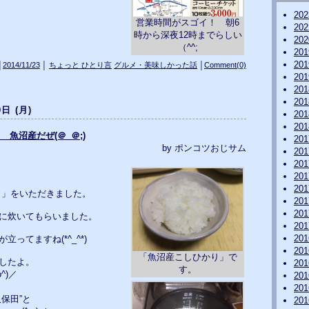
20
営業時間がスゴイ！ 朝6
20
時から深夜12時までらしい
20
（^^;
20
20
│
2014/11/23
│
ちょっと ひとり言
グルメ・美味しかった話
│
Comment(0)
20
20
20
0日 (月)
20
20
っ！ 魚沼産だぜ(＠_＠;)
20
by ポンコツおじサム
20
20
20
20
り」をいただきました。
20
20
に炊いてもらいました。
20
20
ってますね(*^_^*)
20
「魚沼産こしひかり」で
したよ。
20
す。
^)／
20
20
保田”と
20