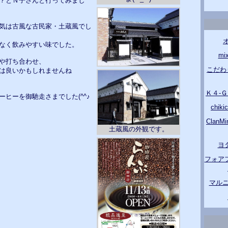
？とＮ子さんと行ってみまし
気は古風な古民家・土蔵風でし
なく飲みやすい味でした。
m
や打ち合わせ、
こだわ
は良いかもしれませんね
Ｋ４-
ヒーを御馳走さまでした(^^♪
chik
Clan
土蔵風の外観です。
ヨ
フォア
マルニ