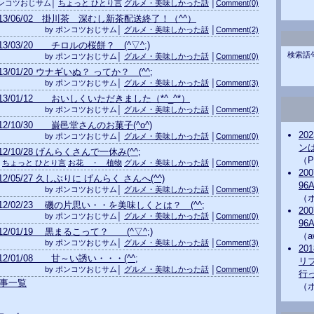
ポンコツおじサム│
ちょっと ひとり言
グルメ・美味しかった話
│
Comment(0)
013/06/02 掛川茶 深むし新茶配送終了！（^^）
by ポンコツおじサム│
グルメ・美味しかった話
│
Comment(2)
013/03/20 チロルの桜餅？ (^▽^;)
検索語
by ポンコツおじサム│
グルメ・美味しかった話
│
Comment(0)
013/01/20 ウナギいぬ？ ってか？ (^^;
by ポンコツおじサム│
グルメ・美味しかった話
│
Comment(3)
013/01/12 おいしくいただきました（*^_^*）
by ポンコツおじサム│
グルメ・美味しかった話
│
Comment(2)
012/10/30 巌邑堂さんのお菓子(^o^)
20
by ポンコツおじサム│
グルメ・美味しかった話
│
Comment(0)
ンは
012/10/28 げんらくさんで一休み(^^;
（P
│
ちょっと ひとり言
お花 ・ 植物
グルメ・美味しかった話
│
Comment(0)
20
012/05/27 久しぶりに げんらく さんへ(^^)
96
by ポンコツおじサム│
グルメ・美味しかった話
│
Comment(3)
（
012/02/23 磯の片思い・・を美味しくとは？ (^^;
20
by ポンコツおじサム│
グルメ・美味しかった話
│
Comment(0)
96
012/01/19 黒まるこって？ (^▽^;)
（a
by ポンコツおじサム│
グルメ・美味しかった話
│
Comment(3)
20
012/01/08 甘～い誘い・・・(^^;
リ
by ポンコツおじサム│
グルメ・美味しかった話
│
Comment(0)
行っ
記事一覧
（