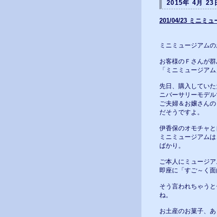
2015年 4月 23
201/04/23 ミニ
ミニミュージアムのお
お客様のＦさんが群
「ミニミュージアム
先日、購入していた
ニバーサリーモデル
ご夫婦＆お嬢さんの
だそうですよ。
伊香保のオモチャと
ミニミュージアムは
ばかり。
ご本人にミュージア
即座に「すご～く面
そう言われちゃうと
ね。
お土産のお菓子、あ