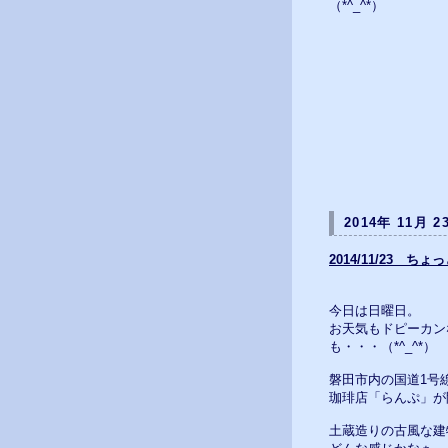
（*^_^*）
2014年 11月 2
2014/11/23 ちょ
今日は日曜日。
お天気もドピーカン
も・・・（*^_^*）
磐田市内の国道1号
珈琲店「らんぷ」が
土蔵造りの古風な建