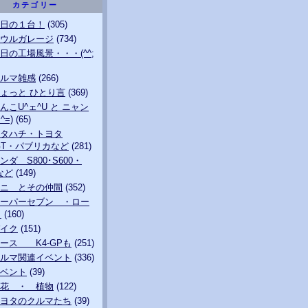
カテゴリー
日の１台！
(305)
ウルガレージ
(734)
日の工場風景・・・(^^;
ルマ雑感
(266)
ょっと ひとり言
(369)
んこU^ェ^U と ニャン
^=)
(65)
タハチ・トヨタ
0GT・パブリカなど
(281)
ンダ S800･S600・
0など
(149)
ニ とその仲間
(352)
ーパーセブン ・ロー
も
(160)
イク
(151)
ース K4-GPも
(251)
ルマ関連イベント
(336)
ベント
(39)
花 ・ 植物
(122)
ヨタのクルマたち
(39)