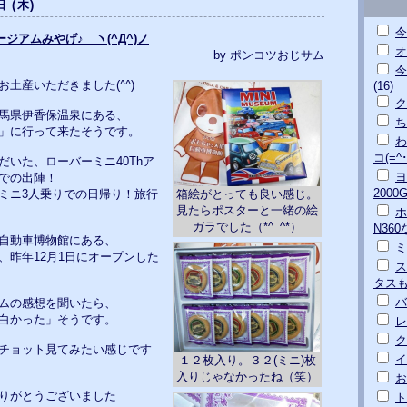
日 (木)
今
ミュージアムみやげ♪ ヽ(^Д^)ノ
オ
by ポンコツおじサム
今
土産いただきました(^^)
(16)
ク
馬県伊香保温泉にある、
ち
」に行って来たそうです。
わ
コ(=^･
だいた、ローバーミニ40Thア
ヨ
での出陣！
200
箱絵がとっても良い感じ。
ミニ3人乗りでの日帰り！旅行
見たらポスターと一緒の絵
ホ
ガラでした（*^_^*）
N36
自動車博物館にある、
ミ
、昨年12月1日にオープンした
ス
タス
バ
ムの感想を聞いたら、
白かった」そうです。
レ
ク
チョット見てみたい感じです
イ
１２枚入り。３２(ミニ)枚
入りじゃなかったね（笑）
お
りがとうございました
ト