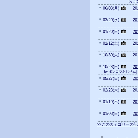
by 
■
06/03(月)
2
■
03/20(水)
2
■
01/20(日)
2
■
01/12(土)
2
■
10/30(火)
2
■
10/28(日)
2
by ポンコツおじサム
■
05/27(日)
2
■
02/23(木)
2
■
01/19(木)
2
■
01/08(日)
2
>>このカテゴリーの