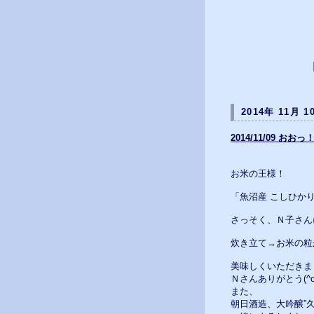
2014年 11月 1
2014/11/09 おお
お米の王様！
「魚沼産 こしひか
さっそく、Ｎ子さん
炊き立て→お米の粒が立
美味しくいただきま
Ｎさんありがとう(^o
また、
朝日酒造、大吟醸”久