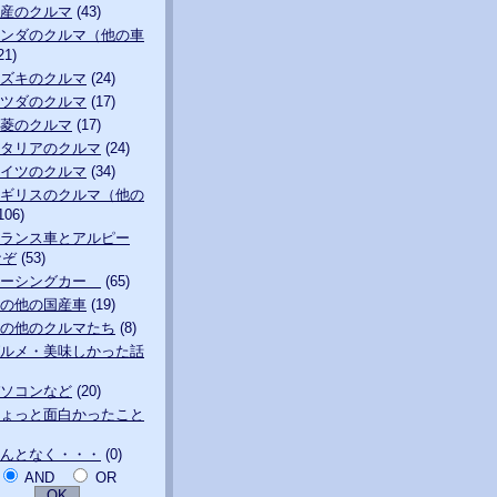
産のクルマ
(43)
ンダのクルマ（他の車
21)
ズキのクルマ
(24)
ツダのクルマ
(17)
菱のクルマ
(17)
タリアのクルマ
(24)
イツのクルマ
(34)
ギリスのクルマ（他の
106)
ランス車とアルピー
なぞ
(53)
レーシングカー
(65)
の他の国産車
(19)
の他のクルマたち
(8)
ルメ・美味しかった話
ソコンなど
(20)
ょっと面白かったこと
んとなく・・・
(0)
AND
OR