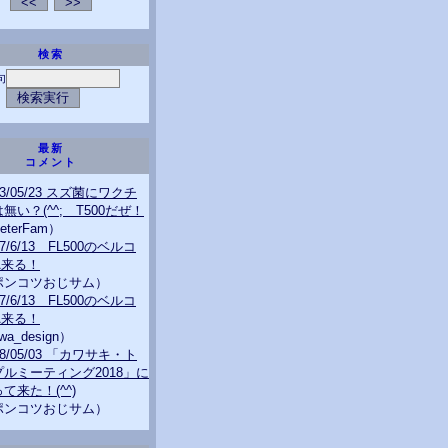
検索
句
最新
コメント
23/05/23 スズ菌にワクチ
無い？(^^; T500だぜ！
eterFam）
07/6/13 FL500のベルコ
A来る！
ポンコツおじサム）
07/6/13 FL500のベルコ
A来る！
wa_design）
18/05/03 「カワサキ・ト
プルミーティング2018」に
て来た！(^^)
ポンコツおじサム）