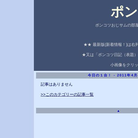
ポン
ポンコツおじサムの部屋
★★ 最新版(新着情報！)は
★又は「ポンコツ日記（表題）
小画像をクリ
今日の１台！ - 2011年4
記事はありません
>>このカテゴリーの記事一覧
▲