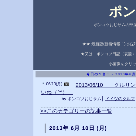
ポン
ポンコツおじサムの部屋
★★ 最新版(新着情報！)は
★又は「ポンコツ日記（表題）
小画像をクリ
今日の１台！ - 2013年6
■
06/10(月)
2013/06/10 クル
いね（^^）
by ポンコツおじサム│
ドイツのクルマ
>>このカテゴリーの記事一覧
2013年 6月 10日 (月)