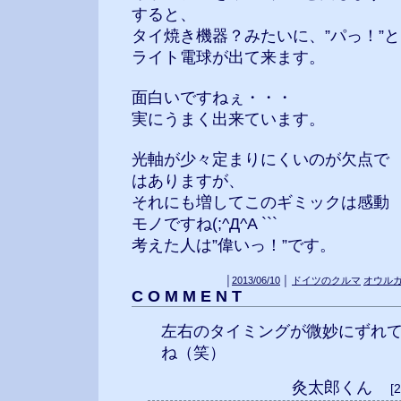
すると、
タイ焼き機器？みたいに、”パっ！”と
ライト電球が出て来ます。
面白いですねぇ・・・
実にうまく出来ています。
光軸が少々定まりにくいのが欠点で
はありますが、
それにも増してこのギミックは感動
モノですね(;^Д^A ```
考えた人は”偉いっ！”です。
│
2013/06/10
│
ドイツのクルマ
オウル
C O M M E N T
左右のタイミングが微妙にずれ
ね（笑）
灸太郎くん
[