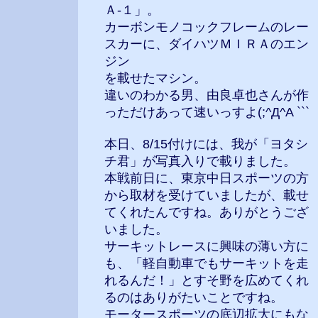
Ａ-１」。
カーボンモノコックフレームのレー
スカーに、ダイハツＭＩＲＡのエン
ジン
を載せたマシン。
違いのわかる男、由良卓也さんが作
っただけあって速いっすよ(;^Д^A ```
本日、8/15付けには、我が「ヨタシ
チ君」が写真入りで載りました。
本戦前日に、東京中日スポーツの方
から取材を受けていましたが、載せ
てくれたんですね。ありがとうござ
いました。
サーキットレースに興味の薄い方に
も、「軽自動車でもサーキットを走
れるんだ！」とすそ野を広めてくれ
るのはありがたいことですね。
モータースポーツの底辺拡大にもな