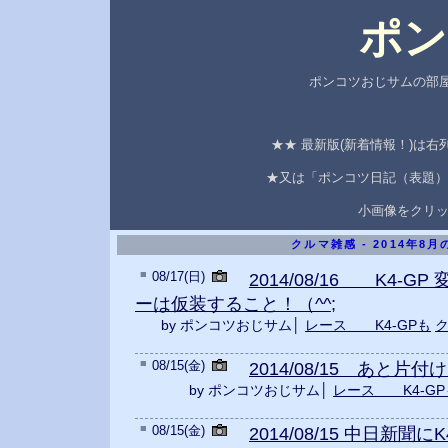
ポン
ポンコツおじサムの部屋
★★ 最新版(新着情報！)は
★又は「ポンコツ日記（表題）
小画像をクリ
クルマ雑感 - 2014年8
■
08/17(日)
2014/08/16 K4-
ーは仮装すること！（^^;
by ポンコツおじサム│
レース K4-GPも
■
08/15(金)
2014/08/15 あと片付け・
by ポンコツおじサム│
レース K4-GP
■
08/15(金)
2014/08/15 中日新