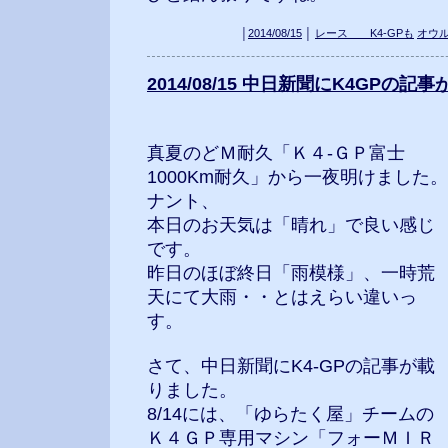
│
2014/08/15
│
レース K4-GPも
オウ
2014/08/15 中日新聞にK4GPの記
真夏のどＭ耐久「Ｋ４-ＧＰ富士
1000Km耐久」から一夜明けました。
ナント、
本日のお天気は「晴れ」で良い感じ
です。
昨日のほぼ終日「雨模様」、一時荒
天にて大雨・・とはえらい違いっ
す。
さて、中日新聞にK4-GPの記事が載
りました。
8/14には、「ゆらたく屋」チームの
Ｋ４ＧＰ専用マシン「フォーＭＩＲ