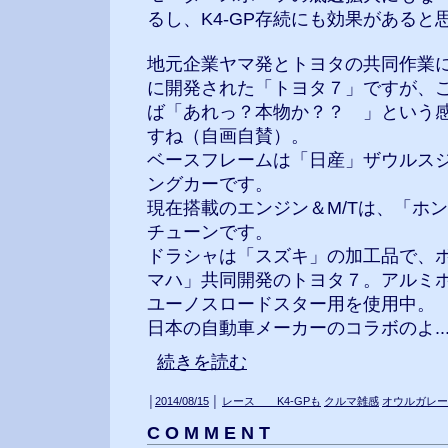
るし、K4-GP存続にも効果があると
地元企業ヤマ発とトヨタの共同作業に
に開発された「トヨタ７」ですが、
ば「あれっ？本物か？？ 」という
すね（自画自賛）。
ベースフレームは「日産」ザウルス
ングカーです。
現在搭載のエンジン＆M/Tは、「ホ
チューンです。
ドラシャは「スズキ」の加工品で、
マハ」共同開発のトヨタ７。アルミ
ユーノスロードスター用を使用中。
日本の自動車メーカーのコラボのよ...
続きを読む
│
2014/08/15
│
レース K4-GPも
クルマ雑感
オウルガレー
C O M M E N T