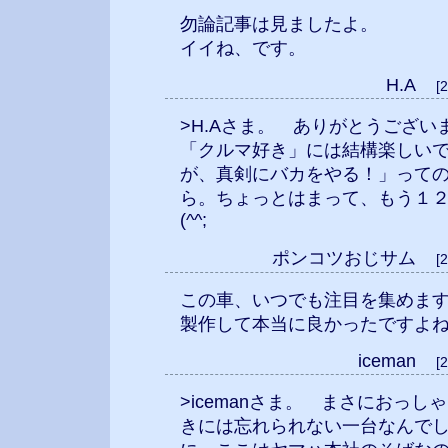
勿論記事は見ましたよ。
イイね、です。
H.A
[
>H.Aさま。 ありがとうござ
「クルマ好き」には結構楽しいで
が、真剣にバカをやる！」って
ら。ちょっとはまって、もう１
(^^;
ポンコツおじサム
[
この車、いつでも注目を集めま
製作して本当に良かったですよね(*´
iceman
[
>icemanさま。 まさにおっ
きには忘れられない一台なんで