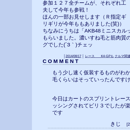
参加１２７全チームが、それぞれ工
夫して今年も参戦！
ほんの一部お見せします（Ｒ指定ギ
リギリが今年ももありました(笑)）
ちなみにうちは「AKB48ミニスカ
もらいました。濃いすね毛と筋肉質
グでした(´З｀)チェッ
│
2014/08/17
│
レース K4-GPも
クルマ関
C O M M E N T
もう少し速く仮装するものがわ
毛くらいはそっていったんです
今日はカートのスプリントレー
ッシングされてビリ３でしたが
です
きじ
[