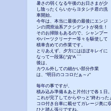
暑さの弱くなる午後のお日さまが少
し陰ったくらいからヨタシチ君の洗
車開始。
今年は、本当に最後の最後にエンジ
ンの潤滑油系アクシデントが発生！
そのお掃除もあるので、シャンプー
やパーツクリーナー等々を駆使して
積車含めての作業です。
とりあえず、夕方にはほぼキレイに
なって一段落(;^Д^A ```
後は、
カウル外しての細かい部分作業
は、”明日のココロだぁ～♪”
毎年の事ですが、
積み込み準備＆あと片付けで各１日
これが完了してからやっと”終わったぁ！
コロ付き台車に載せてガレージ奥に
ひと踏ん張りですね。