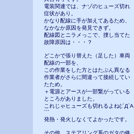
電装関連では、ナゾのヒューズ切れ
症状があり。
かなり配線に手が加えてあるため、
なかなか原因を発見できず。
配線図とニラメっこで、捜し当てた
故障原因は・・・？
どこかで張り替えた（足した）車両
配線の一部を、
この作業をした方とはたぶん異なる
作業者がさらに間違って接続してい
たため。
＋電源とアースが一部繋がっている
ところがありました。
これじゃヒューズも切れるよね(;´Д`A
```
発熱・発火しなくてよかったです。
その他、ステアリング系のガタの修