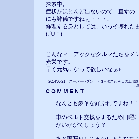
探索中。
症状がほとんど出ないので、直すの
にも難儀ですねぇ・・・。
修理する身としては、いっそ壊れた
(;´U｀)
こんなマニアックなクルマたちをメ
光栄です。
早く元気になって欲しいなぁ♪
│
2014/05/21
│
スーパーセブン ・ロータスも
今日の工場風景
ス
C O M M E N T
なんとも豪華な顔ぶれですね！
車のベルト交換をするため日曜
がいかがでしょう？
あと雨漏りしてるかしょもおお