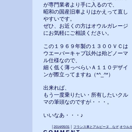
が専門業者より手に入るので、
昭和の国産旧車よりはかえって直し
やすいです。
ぜひ、お近くの方はオウルガレージ
にお気軽にご相談ください。
この１９６９年製の１３００ＶＣは
ウエーバーキャブ以外は殆どノーマ
ル仕様なので、
細く低く薄っぺらいＡ１１０デザイ
ンが際立ってますね（*^_^*）
出来れば、
もう一度乗りたい・所有したいクル
マの筆頭なのですが・・・。
いいなあ・・・♪
│
2014/05/31
│
フランス車とアルピーヌ なぞ
オウル