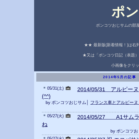
ポン
ポンコツおじサムの部屋
★★ 最新版(新着情報！)は
★又は「ポンコツ日記（表題）
小画像をクリ
2014年5月の記事
■
05/31(土)
2014/05/31 アル
(^^)
by ポンコツおじサム│
フランス車とアルピーヌ
■
05/27(火)
2014/05/27 A1
ね
by ポンコツ
■
05/27(火)