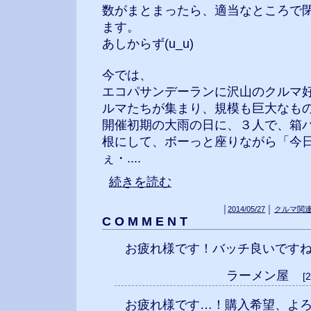
数がまとまったら、適当なところで
ます。
あしからず(u_u)
今では、
エコパサンデーランに沢山のクルマ
ルマたちが集まり、規模も巨大なも
開催初期の大雨の日に、３人で、箱
根にして、ボーっと座りながら「今
ぇ・....
続きを読む
│
2014/05/27
│
クルマ関
C O M M E N T
お疲れ様です！バッチ良いです
ラーメン屋
[
お疲れ様です…！購入希望、よ