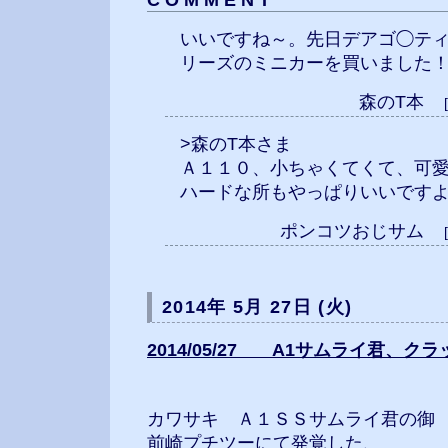
C O M M E N T
いいですね～。先日デアゴ◯テ
リーズのミニカーを買いました
森のT本
>森のT本さま
Ａ１１０、小ちゃくてくて、可
ハードな所もやっぱりいいですよ
ポンコツおじサム
2014年 5月 27日 (火)
2014/05/27 A1サムライ君、ク
カワサキ Ａ１ＳＳサムライ君の御
前崎プチツーにて発覚した、