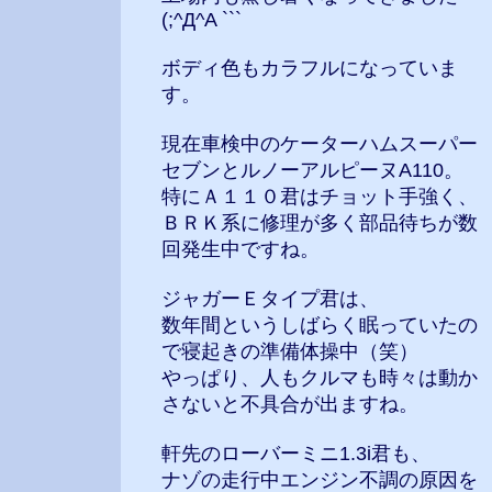
(;^Д^A ```
ボディ色もカラフルになっていま
す。
現在車検中のケーターハムスーパー
セブンとルノーアルピーヌA110。
特にＡ１１０君はチョット手強く、
ＢＲＫ系に修理が多く部品待ちが数
回発生中ですね。
ジャガーＥタイプ君は、
数年間というしばらく眠っていたの
で寝起きの準備体操中（笑）
やっぱり、人もクルマも時々は動か
さないと不具合が出ますね。
軒先のローバーミニ1.3i君も、
ナゾの走行中エンジン不調の原因を