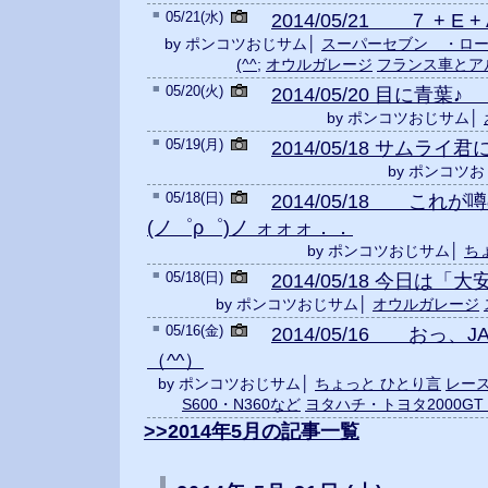
■
05/21(水)
2014/05/21 ７ + E 
by ポンコツおじサム│
スーパーセブン ・ロ
(^^;
オウルガレージ
フランス車とア
■
05/20(火)
2014/05/20 目に青葉♪ 
by ポンコツおじサム│
■
05/19(月)
2014/05/18 サムライ
by ポンコツ
■
05/18(日)
2014/05/18 これ
(ノ゜ρ゜)ノ ォォォ．．
by ポンコツおじサム│
ち
■
05/18(日)
2014/05/18 今日は「
by ポンコツおじサム│
オウルガレージ
■
05/16(金)
2014/05/16 おっ
（^^）
by ポンコツおじサム│
ちょっと ひとり言
レース
S600・N360など
ヨタハチ・トヨタ2000G
>>2014年5月の記事一覧