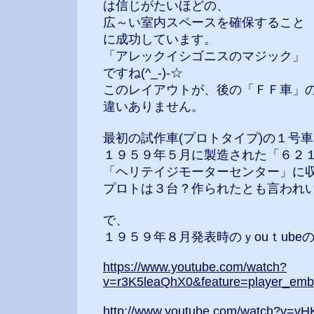
は信じがたいほどの、
広～い室内スペースを確保すること
に成功しています。
「アレックイシゴニスのマジック」
ですね(^_-)-☆
このレイアウトが、後の「ＦＦ車」
違いありません。
最初の試作車(プロトタイプ)の１号
１９５９年５月に製造された「６２
「ヘリテイジモーターセンター」に
プロトは３台？作られたとも言われ
で、
１９５９年８月発表時のｙouｔube
https://www.youtube.com/watch?
v=r3K5leaQhX0&feature=player_em
http://www.youtube.com/watch?v=v