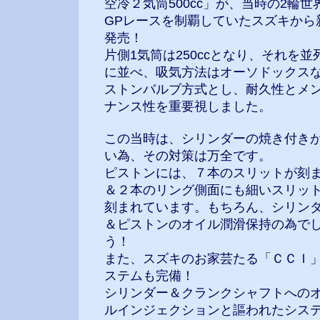
空冷２気筒500cc」が、当時の2輪世
GPレースを制覇していたスズキから
発売！
片側1気筒は250ccとなり、それを並
に並べ、吸気方法はオーソドックス
ストンバルブ方式とし、耐久性とメ
ナンス性を重要視しました。
この当時は、シリンダーの焼き付き
い為、その対策は万全です。
ピストンには、７本のスリットが刻
＆２本のリング側面にも細いスリッ
刻まれています。もちろん、シリン
＆ピストンのオイル潤滑保持の為で
う！
また、スズキのお家芸たる「ＣＣＩ
ステムも完備！
シリンダー＆クランクシャフトへの
ルインジェクションと謳われたシス