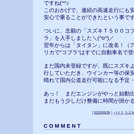
ですね(^^♪
このおかげで、連続の高速走行にも
安心で乗ることができたという事で
ついに、念願の「スズキＴ５００コ
ラ」を入手しました＼(^o^)／
翌年からは「タイタン」に改名！（
リカで"コブラ"はすでに自動車名で
まだ国内未登録ですが、既にスズキ
行していただき、ウインカー等の保
晴れて国内公道走行可能になる予定
あっ！ まだエンジンがやっと始動
まだもう少しだけ整備に時間が掛かるかな
│
2023/05/26
│
バイク
スズ
C O M M E N T