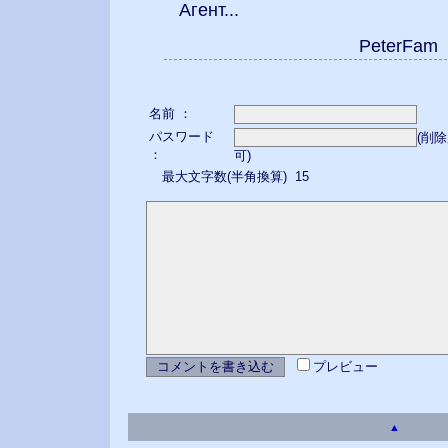
Агент...
PeterFa
名前 ：
パスワード
(削
：
可)
最大文字数(半角換算) 15
プレビュー
▲