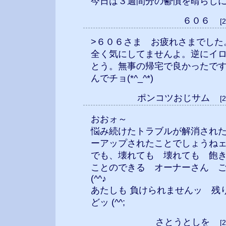
今日は３週間分の鬱憤を晴らしに乗
６０６
[
>６０６さま お疲れさまでした
全く気にしてませんよ。逆にイ
とう。無事の帰宅で良かったで
んでチョ(*^_^*)
ポンコツおじサム
[
おおォ～
悩み続けたトラブルが解消され
ーアップされたことでしょうね
でも、壊れても 壊れても 飽
ことのできる オーナーさん 
(^^♪
あたしも 負けられませんッ 残
どッ (^^;
さとうとしを
[