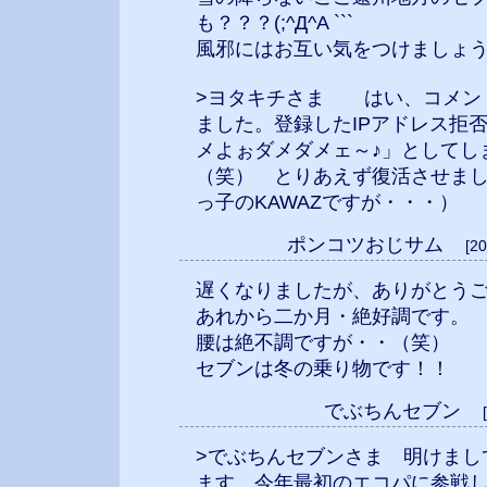
も？？？(;^Д^A ```
風邪にはお互い気をつけましょうぞ(
>ヨタキチさま はい、コメン
ました。登録したIPアドレス拒
メよぉダメダメェ～♪」としてし
（笑） とりあえず復活させま
っ子のKAWAZですが・・・）
ポンコツおじサム
[2
遅くなりましたが、ありがとう
あれから二か月・絶好調です。
腰は絶不調ですが・・（笑）
セブンは冬の乗り物です！！
でぶちんセブン
>でぶちんセブンさま 明けまし
ます。今年最初のエコパに参戦