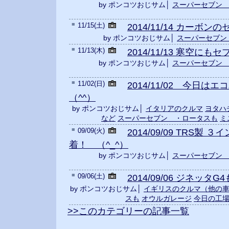
by ポンコツおじサム│
スーパーセブン
■
11/15(土)
2014/11/14 カーボンの
by ポンコツおじサム│
スーパーセブン
■
11/13(木)
2014/11/13 寒空にもセ
by ポンコツおじサム│
スーパーセブン
■
11/02(日)
2014/11/02 今日
（^^）
by ポンコツおじサム│
イタリアのクルマ
ヨタハ
など
スーパーセブン ・ロータスも
ミ
■
09/09(火)
2014/09/09 TRS製
着！ （^_^）
by ポンコツおじサム│
スーパーセブン
■
09/06(土)
2014/09/06 ジネッタG
by ポンコツおじサム│
イギリスのクルマ（他の
スも
オウルガレージ
今日の工場
>>このカテゴリーの記事一覧