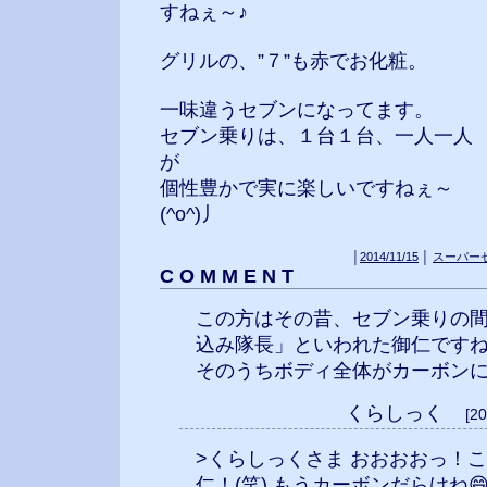
すねぇ～♪
グリルの、”７”も赤でお化粧。
一味違うセブンになってます。
セブン乗りは、１台１台、一人一人
が
個性豊かで実に楽しいですねぇ～
(^o^)丿
│
2014/11/15
│
スーパー
C O M M E N T
この方はその昔、セブン乗りの
込み隊長」といわれた御仁です
そのうちボディ全体がカーボン
くらしっく
[2
>くらしっくさま おおおおっ！
仁！(笑) もうカーボンだらけね