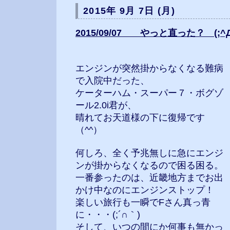
2015年 9月 7日 (月)
2015/09/07 やっと直った？ (;^Д^
エンジンが突然掛からなくなる難病
で入院中だった、
ケーターハム・スーパー７・ボグゾ
ール2.0i君が、
晴れてお天道様の下に復帰です
（^^）
何しろ、全く予兆無しに急にエンジ
ンが掛からなくなるので困る困る。
一番参ったのは、近畿地方までお出
かけ中なのにエンジンストップ！
楽しい旅行も一瞬でFさん真っ青
に・・・(;´∩｀)
そして、いつの間にか何事も無かっ