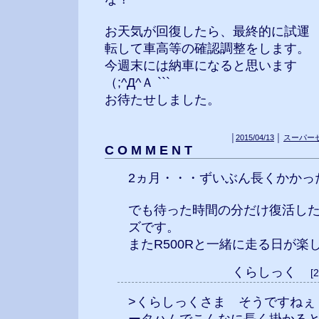
お天気が回復したら、最終的に試運
転して車高等の確認調整をします。
今週末には納車になると思います
（;^Д^Ａ ```
お待たせしました。
│
2015/04/13
│
スーパー
C O M M E N T
2ヵ月・・・ずいぶん長くかかっ
でも待った時間の分だけ復活し
ズです。
またR500Rと一緒に走る日が楽
くらしっく
[
>くらしっくさま そうですねぇ・・・