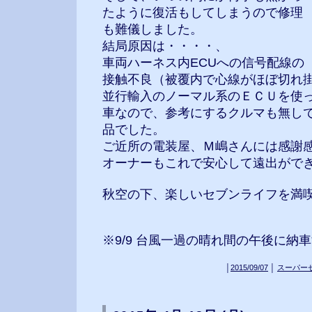
たように復活もしてしまうので修理
も難儀しました。
結局原因は・・・・、
車両ハーネス内ECUへの信号配線の
接触不良（被覆内で心線がほぼ切れ
並行輸入のノーマル系のＥＣＵを使
車なので、参考にするクルマも無し
品でした。
ご近所の電装屋、Ｍ嶋さんには感謝
オーナーもこれで安心して遠出ができま
秋空の下、楽しいセブンライフを満喫
※9/9 台風一過の晴れ間の午後に納車
│
2015/09/07
│
スーパー