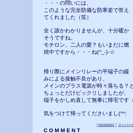
・・・の問いには、
このような完全防備な防寒姿で答え
てくれました（笑）
全く誰かわかりませんが、十分暖か
そうですね。
モチロン、二人の愛？もいまだに燃
焼中ですから・・・ね(^_-)-☆
帰り際にメインリレーの平端子の緩
みによる接触不良があり、
メインのプラス電源が時々落ちる？
ちょっとだけビックリしましたが、
端子をかしめ直して無事に帰宅です
気をつけて帰ってくださいまし(^^;
│
2015/03/21
│
スーパー
C O M M E N T