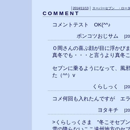
│
2014/11/13
│
スーパーセブン ・ロー
C O M M E N T
コメントテスト OK(^^♪
ポンコツおじサム
[2
Ｏ岡さんの喜ぶ顔が目に浮かび
真冬でも・・・と言うより真冬
セブンに乗るようになって、風
た（^^）v
くらしっく
[2
コメ何回も入れたんですが エ
ヨタキチ
[2
>くらしっくさま ”冬こそセブ
雪の降らないここ遠州地方のセ