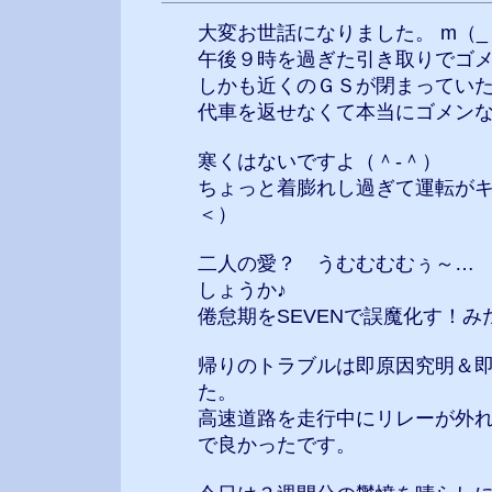
大変お世話になりました。 m（_ 
午後９時を過ぎた引き取りでゴ
しかも近くのＧＳが閉まってい
代車を返せなくて本当にゴメン
寒くはないですよ（＾-＾）
ちょっと着膨れし過ぎて運転が
＜）
二人の愛？ うむむむむぅ～…
しょうか♪
倦怠期をSEVENで誤魔化す！み
帰りのトラブルは即原因究明＆
た。
高速道路を走行中にリレーが外
で良かったです。